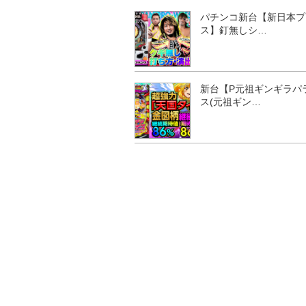
パチンコ新台【新日本プ
ス】釘無しシ…
新台【P元祖ギンギラパ
ス(元祖ギン…