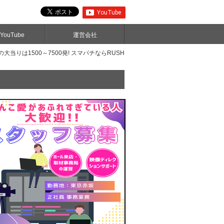
ouTube
運営会社
当りは1500～7500発! スマパチならRUSH