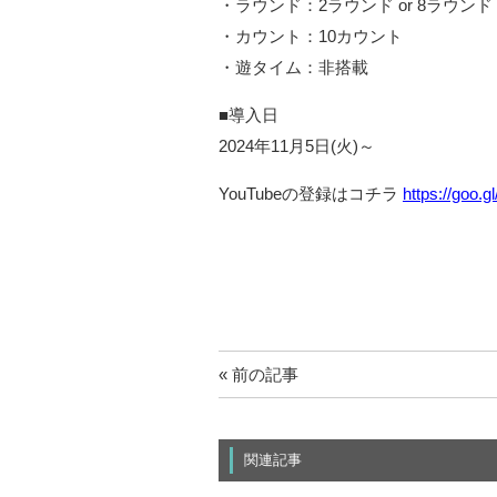
・ラウンド：2ラウンド or 8ラウンド 
・カウント：10カウント
・遊タイム：非搭載
■導入日
2024年11月5日(火)～
YouTubeの登録はコチラ
https://goo.
« 前の記事
関連記事