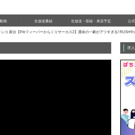
e動画
生放送番組
生放送・収録・来店予定
公式Y
チンコ 新台【P/eフィーバーからくりサーカス2】運命の一劇がアツすぎる! RUSH中の大
求人