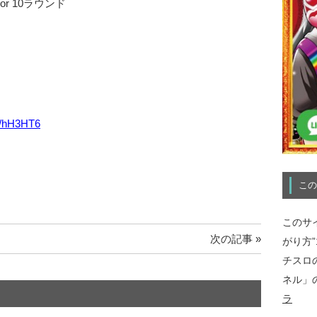
or 10ラウンド
gl/hH3HT6
この
このサ
次の記事 »
がり方
チスロ
ネル」
ラ