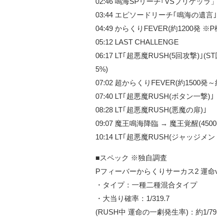
02:46 鳴海SPリーチ｢VSブリゲッラ
03:44 エピソードリーチ｢鳴海の遺言｣
04:49 からくりFEVER(約1200発 ※P
05:12 LAST CHALLENGE
06:17 LT｢超悪魔RUSH(5回攻撃)｣
5%)
07:02 超からくりFEVER(約1500発～
07:40 LT｢超悪魔RUSH(ボタン一撃)｣
08:28 LT｢超悪魔RUSH(悪魔の扉)｣
09:07 魔王鳴海降臨 → 魔王覚醒(450
10:14 LT｢超悪魔RUSH(ジャッジメン
■スペック ※独自調査
Pフィーバーからくりサーカス2 運命ve
・タイプ：一種二種混合タイプ
・大当り確率：1/319.7
(RUSH中 運命の一劇発生率)：約1/79