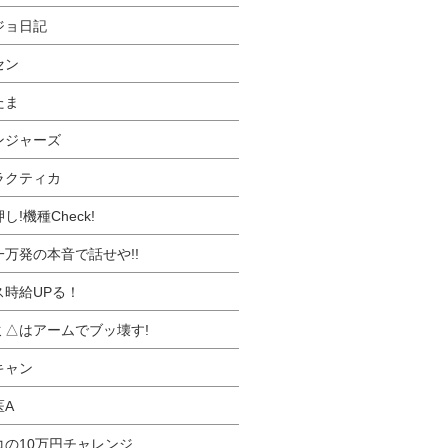
ジョ日記
セン
たま
ンジャーズ
ラクティカ
し!機種Check!
一万発の本音で話せや!!
ス時給UPる！
ミ△はアームでブッ壊す!
キャン
医A
コの10万円チャレンジ