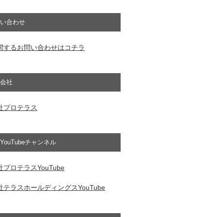
い合わせ
関するお問い合わせはコチラ
会社
社プロテラス
YouTubeチャンネル
プロテラスYouTube
テラスホールディングスYouTube