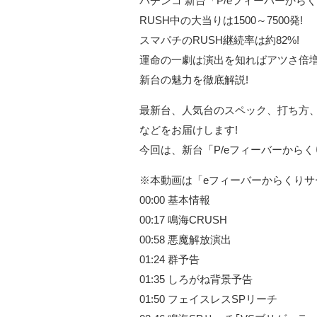
パチンコ 新台「P/eフィーバーから
RUSH中の大当りは1500～7500発!
スマパチのRUSH継続率は約82%!
運命の一劇は演出を知ればアツさ倍増
新台の魅力を徹底解説!
最新台、人気台のスペック、打ち方、
などをお届けします!
今回は、新台「P/eフィーバーから
※本動画は「eフィーバーからくりサーカ
00:00 基本情報
00:17 鳴海CRUSH
00:58 悪魔解放演出
01:24 群予告
01:35 しろがね背景予告
01:50 フェイスレスSPリーチ