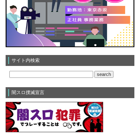
サイト内検索
闇スロ撲滅宣言