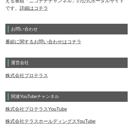
える番組「ニコナナチャンネル」の公式ポータルサイト
です。
詳細はコチラ
お問い合わせ
番組に関するお問い合わせはコチラ
運営会社
株式会社プロテラス
関連YouTubeチャンネル
株式会社プロテラスYouTube
株式会社テラスホールディングスYouTube