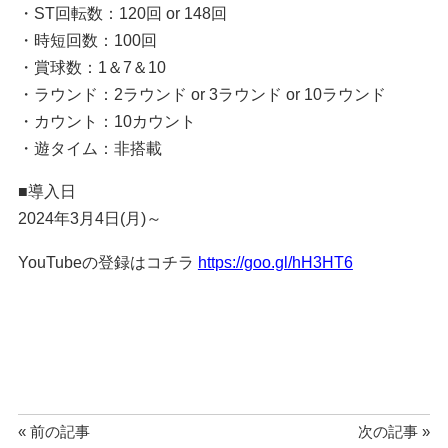
・ST回転数：120回 or 148回
・時短回数：100回
・賞球数：1＆7＆10
・ラウンド：2ラウンド or 3ラウンド or 10ラウンド
・カウント：10カウント
・遊タイム：非搭載
■導入日
2024年3月4日(月)～
YouTubeの登録はコチラ
https://goo.gl/hH3HT6
« 前の記事
次の記事 »