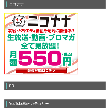
ニコナナ
PR
YouTube動画カテゴリー