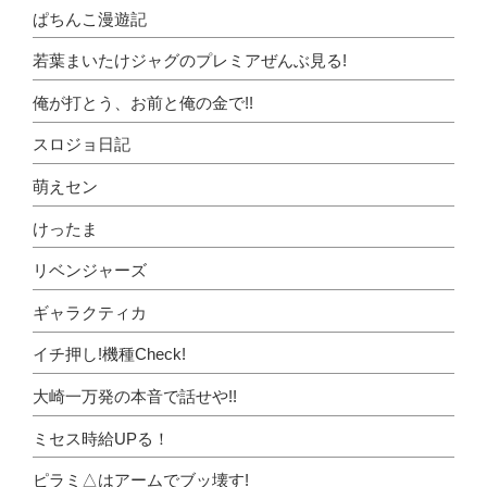
ぱちんこ漫遊記
若葉まいたけジャグのプレミアぜんぶ見る!
俺が打とう、お前と俺の金で!!
スロジョ日記
萌えセン
けったま
リベンジャーズ
ギャラクティカ
イチ押し!機種Check!
大崎一万発の本音で話せや!!
ミセス時給UPる！
ピラミ△はアームでブッ壊す!