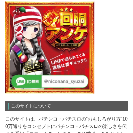
このサイトについて
このサイトは、パチンコ・パチスロの“おもしろがり方”10
0万通りをコンセプトにパチンコ・パチスロの楽しさを伝