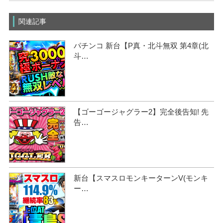
関連記事
パチンコ 新台【P真・北斗無双 第4章(北
斗…
【ゴーゴージャグラー2】完全後告知! 先
告…
新台【スマスロモンキーターンV(モンキ
ー…