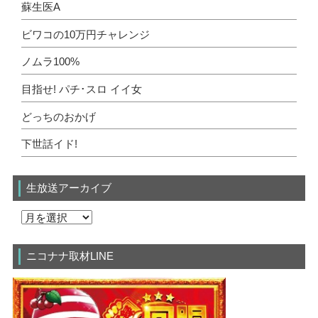
蘇生医A
ビワコの10万円チャレンジ
ノムラ100%
目指せ! パチ･スロ イイ女
どっちのおかげ
下世話イド!
生放送アーカイブ
ニコナナ取材LINE