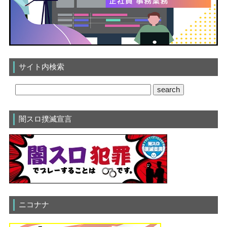
サイト内検索
闇スロ撲滅宣言
ニコナナ