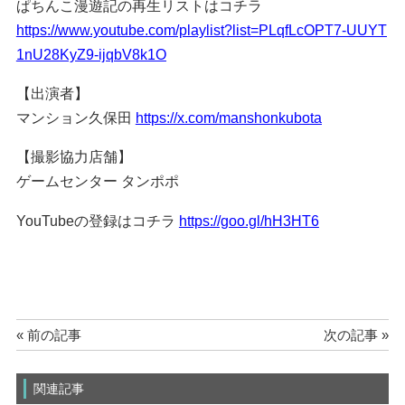
ぱちんこ漫遊記の再生リストはコチラ
https://www.youtube.com/playlist?list=PLqfLcOPT7-UUYT
1nU28KyZ9-ijqbV8k1O
【出演者】
マンション久保田
https://x.com/manshonkubota
【撮影協力店舗】
ゲームセンター タンポポ
YouTubeの登録はコチラ
https://goo.gl/hH3HT6
« 前の記事
次の記事 »
関連記事