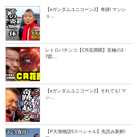
【eガンダムユニコーン2】奇跡! マンシ
ョ…
レトロパチンコ【CR花満開】至極の3・
7図…
【eガンダムユニコーン2】それでも! マ
ン…
【P大海物語5スペシャル】先読み新鮮!