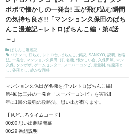
ポポで懐かしの一発台! 玉が飛び込む瞬間
の気持ち良さ!!「マンション久保田のぱち
んこ漫遊記～レトロぱちんこ編・第4話
～」
ぱちんこ漫遊記
パチンコ
,
打ち方
,
レトロ台
,
ぱちんこ
,
解説
,
SANKYO
,
説明
,
攻略
法
,
一発台
,
マンション久保田
,
釘
,
名機
,
懐かしい台
,
久保田篤
,
マン
久保
,
タンポポ
,
ゲームセンター
,
スーパーコンビ
,
定量制
,
蛇腹落と
し
,
谷落とし
,
静かな湖畔
マンション久保田が名機を打つレトロぱちんこ編!
第4回は三共の一発台「スーパーコンビ」を実戦!!
年に1回の最強の攻略法、思い出が蘇ります。
【見どころタイムコード】
00:00 思い出劇場開幕
00:29 番組説明