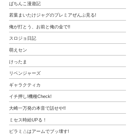
ぱちんこ漫遊記
若葉まいたけジャグのプレミアぜんぶ見る!
俺が打とう、お前と俺の金で!!
スロジョ日記
萌えセン
けったま
リベンジャーズ
ギャラクティカ
イチ押し!機種Check!
大崎一万発の本音で話せや!!
ミセス時給UPる！
ピラミ△はアームでブッ壊す!