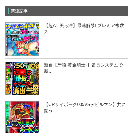
関連記事
【超AT 美ら沖】最速解禁! プレミア複数
ス…
新台【牙狼-黄金騎士-】番長システムで
新…
【CRサイボーグ009VSデビルマン】共に
闘う…