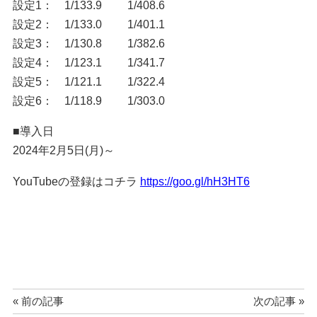
設定1： 1/133.9 1/408.6
設定2： 1/133.0 1/401.1
設定3： 1/130.8 1/382.6
設定4： 1/123.1 1/341.7
設定5： 1/121.1 1/322.4
設定6： 1/118.9 1/303.0
■導入日
2024年2月5日(月)～
YouTubeの登録はコチラ
https://goo.gl/hH3HT6
« 前の記事
次の記事 »