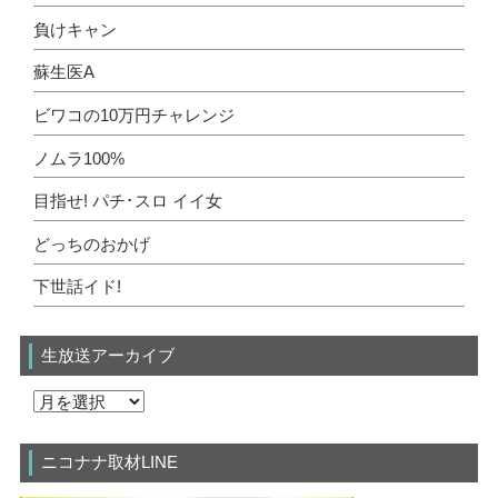
負けキャン
蘇生医A
ビワコの10万円チャレンジ
ノムラ100%
目指せ! パチ･スロ イイ女
どっちのおかげ
下世話イド!
生放送アーカイブ
ニコナナ取材LINE