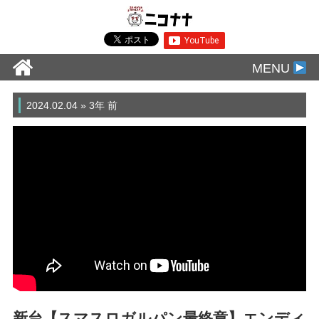
MENU
2024.02.04 » 3年 前
新台【スマスロガルパン最終章】エンディ