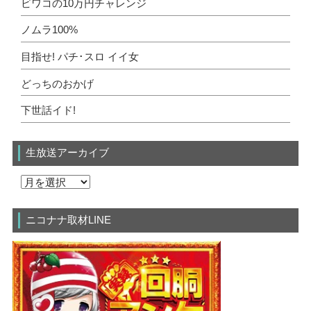
ビワコの10万円チャレンジ
ノムラ100%
目指せ! パチ･スロ イイ女
どっちのおかげ
下世話イド!
生放送アーカイブ
ニコナナ取材LINE