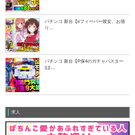
パチンコ 新台【eフィーバー彼女、お借
り…
パチンコ 新台【P保4のガチャバスター
(ほ…
求人