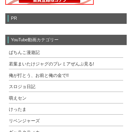
PR
YouTube動画カテゴリー
ぱちんこ漫遊記
若葉まいたけジャグのプレミアぜんぶ見る!
俺が打とう、お前と俺の金で!!
スロジョ日記
萌えセン
けったま
リベンジャーズ