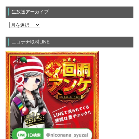
生放送アーカイブ
ニコナナ取材LINE