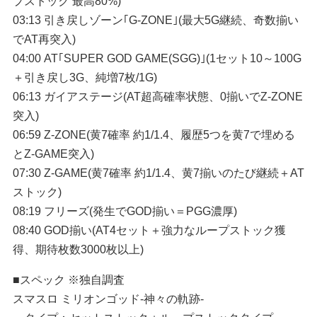
プストック 最高80%)
03:13 引き戻しゾーン｢G-ZONE｣(最大5G継続、奇数揃い
でAT再突入)
04:00 AT｢SUPER GOD GAME(SGG)｣(1セット10～100G
＋引き戻し3G、純増7枚/1G)
06:13 ガイアステージ(AT超高確率状態、0揃いでZ-ZONE
突入)
06:59 Z-ZONE(黄7確率 約1/1.4、履歴5つを黄7で埋める
とZ-GAME突入)
07:30 Z-GAME(黄7確率 約1/1.4、黄7揃いのたび継続＋AT
ストック)
08:19 フリーズ(発生でGOD揃い＝PGG濃厚)
08:40 GOD揃い(AT4セット＋強力なループストック獲
得、期待枚数3000枚以上)
■スペック ※独自調査
スマスロ ミリオンゴッド-神々の軌跡-