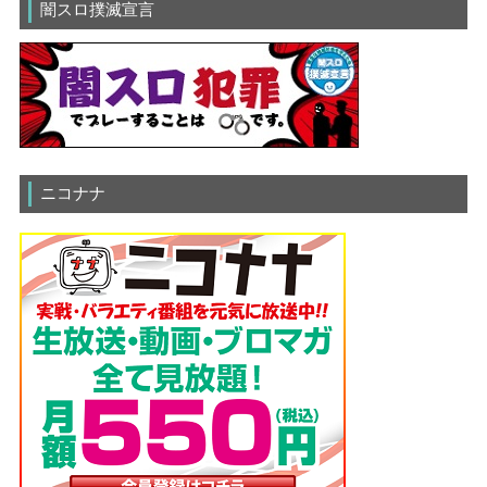
闇スロ撲滅宣言
ニコナナ