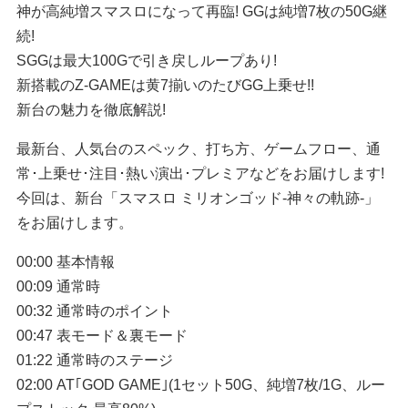
神が高純増スマスロになって再臨! GGは純増7枚の50G継
続!
SGGは最大100Gで引き戻しループあり!
新搭載のZ-GAMEは黄7揃いのたびGG上乗せ!!
新台の魅力を徹底解説!
最新台、人気台のスペック、打ち方、ゲームフロー、通
常･上乗せ･注目･熱い演出･プレミアなどをお届けします!
今回は、新台「スマスロ ミリオンゴッド-神々の軌跡-」
をお届けします。
00:00 基本情報
00:09 通常時
00:32 通常時のポイント
00:47 表モード＆裏モード
01:22 通常時のステージ
02:00 AT｢GOD GAME｣(1セット50G、純増7枚/1G、ルー