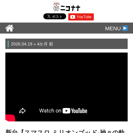
MENU
2026.04.19 » 4か月 前
新台【スマスロ ミリオンゴッド-神々の軌