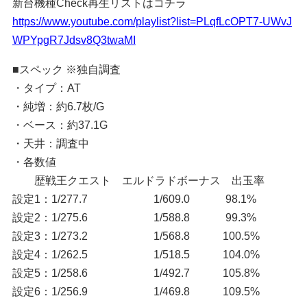
新台機種Check再生リストはコチラ
https://www.youtube.com/playlist?list=PLqfLcOPT7-UWvJ
WPYpgR7Jdsv8Q3twaMI
■スペック ※独自調査
・タイプ：AT
・純増：約6.7枚/G
・ベース：約37.1G
・天井：調査中
・各数値
歴戦王クエスト エルドラドボーナス 出玉率
設定1：1/277.7 1/609.0 98.1%
設定2：1/275.6 1/588.8 99.3%
設定3：1/273.2 1/568.8 100.5%
設定4：1/262.5 1/518.5 104.0%
設定5：1/258.6 1/492.7 105.8%
設定6：1/256.9 1/469.8 109.5%