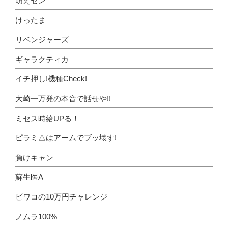
萌えセン
けったま
リベンジャーズ
ギャラクティカ
イチ押し!機種Check!
大崎一万発の本音で話せや!!
ミセス時給UPる！
ピラミ△はアームでブッ壊す!
負けキャン
蘇生医A
ビワコの10万円チャレンジ
ノムラ100%