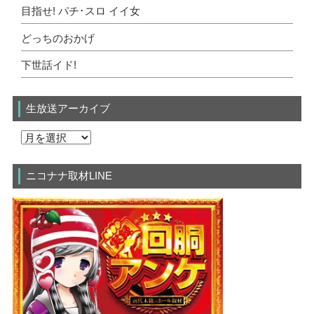
目指せ! パチ･スロ イイ女
どっちのおかげ
下世話イド!
生放送アーカイブ
ニコナナ取材LINE