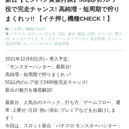
役で完走チャンス! 高純増・短周期で狩り
まくれッ!! 【イチ押し機種CHECK！】
イチ押し!機種Check!
パチスロ
,
スロット
,
打ち方
,
演出
,
新台
,
解説
,
説明
,
スペック
,
導入
日
,
エンターライズ
,
モンスターハンターワールド 黄金狩猟
,
モンハン
黄金狩猟
,
モンハンワールド 黄金狩猟
2021年12月6日(月)～導入予定。
「モンスターハンター」最新台!
高純増・短周期で狩りまくれッ!
5G以内のレア役で2400枚完走チャンス!
新台の魅力を徹底解説!
最新台、人気台のスペック、打ち方、ゲームフロー、通
常･上乗せ･注目･熱い演出･プレミアなどをお届けしま
す！
今回は、スロット新台「パチスロ モンスターハンター：