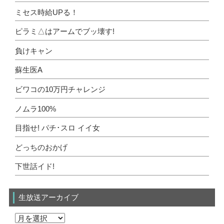
ミセス時給UPる！
ピラミ△はアームでブッ壊す!
負けキャン
蘇生医A
ビワコの10万円チャレンジ
ノムラ100%
目指せ! パチ･スロ イイ女
どっちのおかげ
下世話イド!
生放送アーカイブ