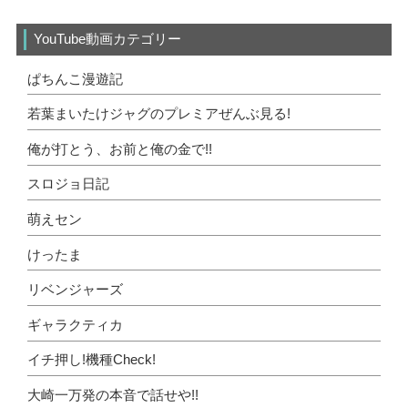
YouTube動画カテゴリー
ぱちんこ漫遊記
若葉まいたけジャグのプレミアぜんぶ見る!
俺が打とう、お前と俺の金で!!
スロジョ日記
萌えセン
けったま
リベンジャーズ
ギャラクティカ
イチ押し!機種Check!
大崎一万発の本音で話せや!!