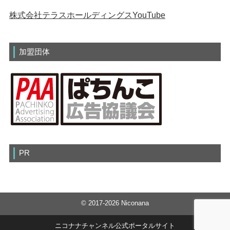
株式会社テラスホールディングスYouTube
加盟団体
PR
© 2017-2026 Niconana
ニコナナチャンネル公式ポータルサイト