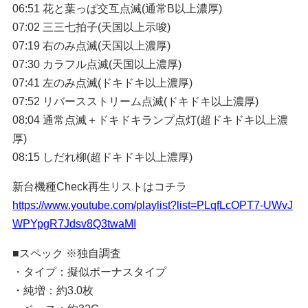
06:51 花と葉っぱ交互点滅(通常B以上濃厚)
07:02 三三七拍子(天国以上示唆)
07:19 右のみ点滅(天国以上濃厚)
07:30 カラフル点滅(天国以上濃厚)
07:41 左のみ点滅(ドキドキ以上濃厚)
07:52 リバースストリーム点滅(ドキドキ以上濃厚)
08:04 通常点滅＋ドキドキランプ点灯(超ドキドキ以上濃
厚)
08:15 しだれ柳(超ドキドキ以上濃厚)
新台機種Check再生リストはコチラ
https://www.youtube.com/playlist?list=PLqfLcOPT7-UWvJ
WPYpgR7Jdsv8Q3twaMI
■スペック ※独自調査
・タイプ：擬似ボーナスタイプ
・純増：約3.0枚