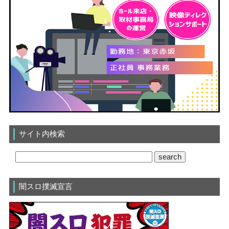
サイト内検索
闇スロ撲滅宣言