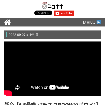
MENU
2022.09.07 » 4年 前
新台【6.5号機 パチスロBOØWY(ボウイ)】