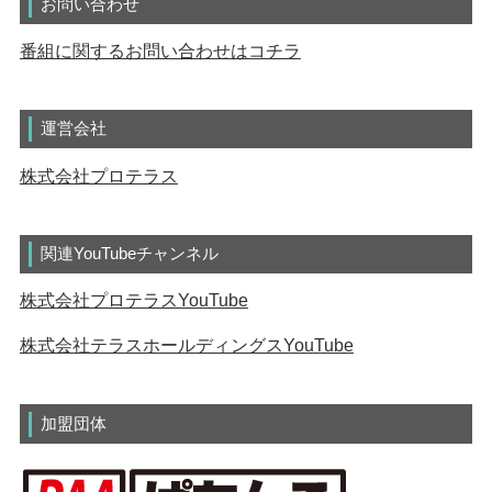
お問い合わせ
番組に関するお問い合わせはコチラ
運営会社
株式会社プロテラス
関連YouTubeチャンネル
株式会社プロテラスYouTube
株式会社テラスホールディングスYouTube
加盟団体