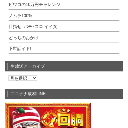
ビワコの10万円チャレンジ
ノムラ100%
目指せ! パチ･スロ イイ女
どっちのおかげ
下世話イド!
生放送アーカイブ
ニコナナ取材LINE