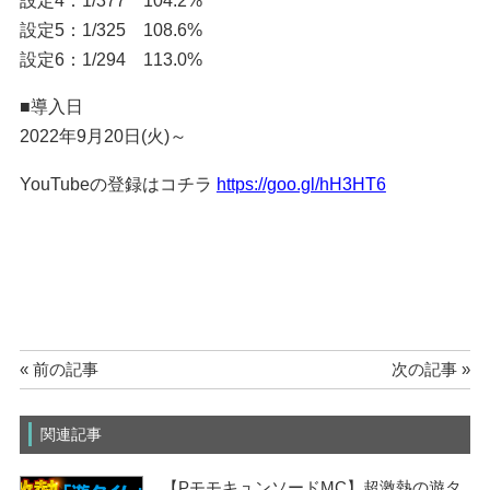
設定4：1/377 104.2%
設定5：1/325 108.6%
設定6：1/294 113.0%
■導入日
2022年9月20日(火)～
YouTubeの登録はコチラ
https://goo.gl/hH3HT6
« 前の記事
次の記事 »
関連記事
【PモモキュンソードMC】超激熱の遊タ