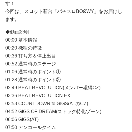
す！
今回は、スロット新台「パチスロBOØWY」をお届けし
ます。
◆動画説明
00:00 基本情報
00:20 機種の特徴
00:36 打ち方＆停止出目
00:52 通常時のステージ
01:06 通常時のポイント①
01:28 通常時のポイント②
02:49 BEAT REVOLUTION(メンバー獲得CZ)
03:36 BEAT REVOLUTION EX
03:53 COUNTDOWN to GIGS(ATのCZ)
04:52 GIGS OF DREAM(ストック特化ゾーン)
06:06 GIGS(AT)
07:50 アンコールタイム