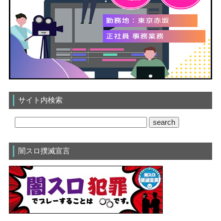
サイト内検索
闇スロ撲滅宣言