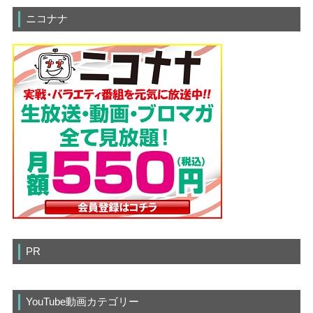
ニコナナ
PR
YouTube動画カテゴリー