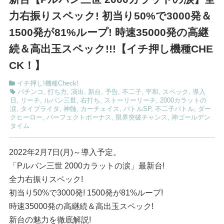
力右振りスペック! 初当り50%で3000発＆
1500発が81%ループ! 時速35000発の高継
続＆高出玉スペック!!!【イチ押し機種CHE
CK！】
イチ押し!機種Check!
パチンコ
,
打ち方
,
演出
,
新台
,
予告
,
不二子
,
平和
,
スペック
,
導入
日
,
リーチ
,
ルパン三世
,
右打ち
,
ストーリーリーチ
,
2000カラットの
涙
,
タイプライタ
,
神髄
,
カーチェイス
,
バトルSP
,
不二子バトル
,
ダー
クヒーロー
,
パーフェクトボーナス
,
限界突破チャンス
,
神ゴールデン
タイム
2022年2月7日(月)～導入予定。
「Pルパン三世 2000カラットの涙」最新台!
全力右振りスペック!
初当り50%で3000発! 1500発が81%ループ!
時速35000発の高継続＆高出玉スペック!
新台の魅力を徹底解説!