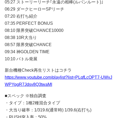
05:27 ストーリーリーチ｢永遠の相棒(ルパンルート)｣
06:29 ダークヒーローSPリーチ
07:20 右打ち紹介
07:35 PERFECT BONUS
08:10 限界突破CHANCE10000
08:38 10R大当り
08:57 限界突破CHANCE
09:34 神GOLDEN TIME
10:10 バトル発展
新台機種Check再生リストはコチラ
https://www.youtube.com/playlist?list=PLqfLcOPT7-UWvJ
WPYpgR7Jdsv8Q3twaMI
■スペック ※独自調査
・タイプ：1種2種混合タイプ
・大当り確率：1/319.6(通常時) 1/39.6(右打ち)
・RUSH突入率：50%