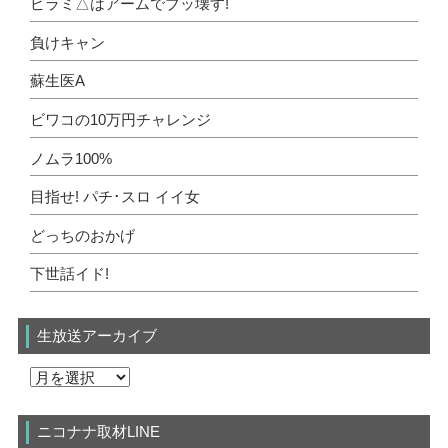
ピラミ△はアームでブッ壊す!
負けキャン
蘇生医A
ビワコの10万円チャレンジ
ノムラ100%
目指せ! パチ･スロ イイ女
どっちのおかげ
下世話イド!
生放送アーカイブ
ニコナナ取材LINE