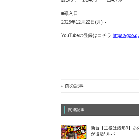
■導入日
2025年12月22日(月)～
YouTubeの登録はコチラ
https://goo.
« 前の記事
関連記事
新台【主役は銭形3】あ
が復活! ルパ…