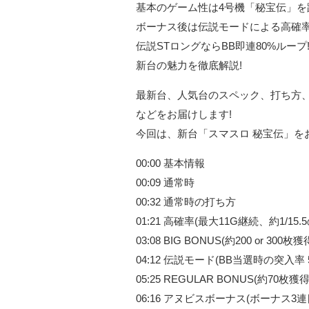
基本のゲーム性は4号機「秘宝伝」を
ボーナス後は伝説モードによる高確率
伝説STロングならBB即連80%ループ
新台の魅力を徹底解説!
最新台、人気台のスペック、打ち方、
などをお届けします!
今回は、新台「スマスロ 秘宝伝」を
00:00 基本情報
00:09 通常時
00:32 通常時の打ち方
01:21 高確率(最大11G継続、約1/
03:08 BIG BONUS(約200 or 300
04:12 伝説モード(BB当選時の突入率 
05:25 REGULAR BONUS(約70
06:16 アヌビスボーナス(ボーナス