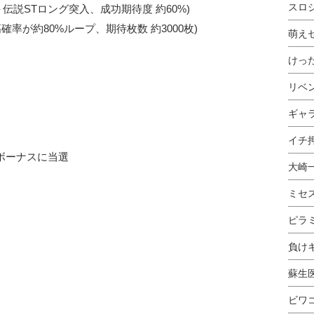
スロ
＋伝説STロング突入、成功期待度 約60%)
グ高確率が約80%ループ、期待枚数 約3000枚)
萌え
けっ
リベ
ギャ
イチ押
でボーナスに当選
大崎
ミセ
ピラ
負け
蘇生
ビワ