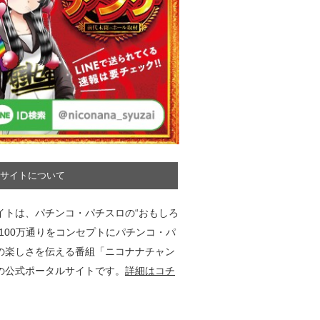
サイトについて
イトは、パチンコ・パチスロの“おもしろ
”100万通りをコンセプトにパチンコ・パ
の楽しさを伝える番組「ニコナナチャン
の公式ポータルサイトです。
詳細はコチ