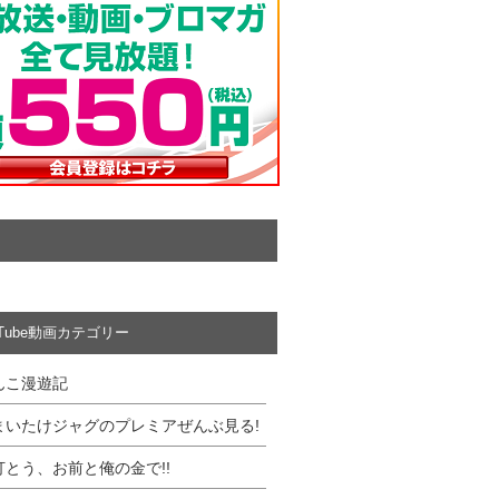
uTube動画カテゴリー
んこ漫遊記
まいたけジャグのプレミアぜんぶ見る!
打とう、お前と俺の金で!!