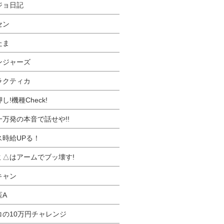
ジョ日記
セン
たま
ンジャーズ
ラクティカ
し!機種Check!
一万発の本音で話せや!!
ス時給UPる！
ミ△はアームでブッ壊す!
キャン
医A
コの10万円チャレンジ