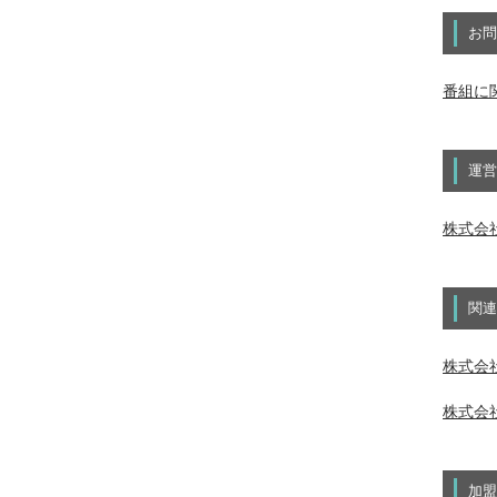
お問
番組に
運営
株式会
関連
株式会社
株式会社
加盟