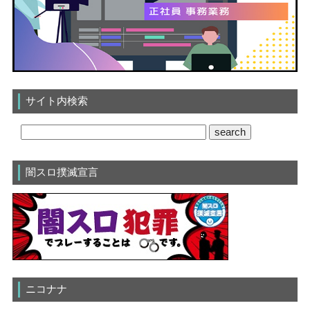
サイト内検索
闇スロ撲滅宣言
ニコナナ