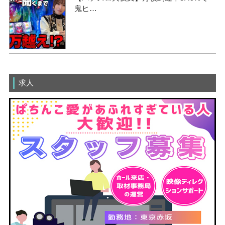
鬼ヒ…
求人