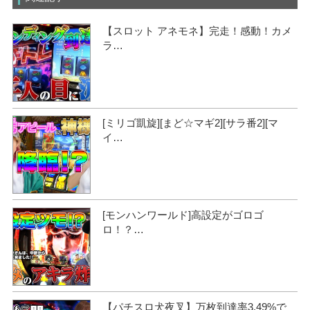
【スロット アネモネ】完走！感動！カメ
ラ…
[ミリゴ凱旋][まど☆マギ2][サラ番2][マ
イ…
[モンハンワールド]高設定がゴロゴ
ロ！？…
【パチスロ犬夜叉】万枚到達率3.49%で