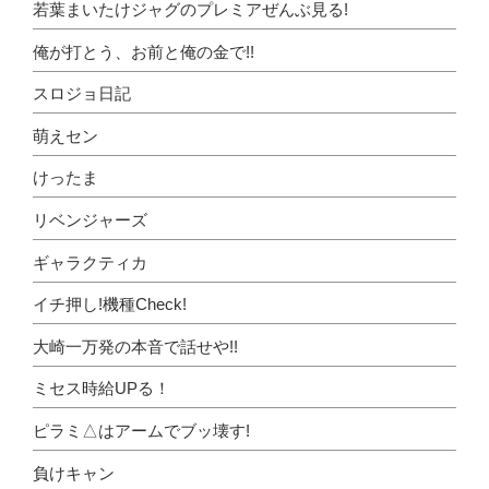
若葉まいたけジャグのプレミアぜんぶ見る!
俺が打とう、お前と俺の金で!!
スロジョ日記
萌えセン
けったま
リベンジャーズ
ギャラクティカ
イチ押し!機種Check!
大崎一万発の本音で話せや!!
ミセス時給UPる！
ピラミ△はアームでブッ壊す!
負けキャン