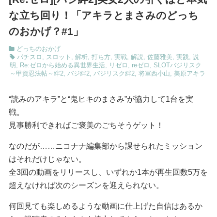
な立ち回り！「アキラとまさみのどっち
のおかげ？#1」
どっちのおかげ
パチスロ
,
スロット
,
解析
,
打ち方
,
実戦
,
解説
,
佐藤雅美
,
実践
,
説
明
,
Re:ゼロから始める異世界生活
,
リゼロ
,
reゼロ
,
SLOTバジリスク
～甲賀忍法帖～絆2
,
バジ絆2
,
バジリスク絆2
,
将軍西小山
,
美原アキラ
“読みのアキラ”と“鬼ヒキのまさみ”が協力して1台を実
戦。
見事勝利できればご褒美のごちそうゲット！
なのだが……ニコナナ編集部から課せられたミッション
はそれだけじゃない。
全3回の動画をリリースし、いずれか1本が再生回数5万を
超えなければ次のシーズンを迎えられない。
何回見ても楽しめるような動画に仕上げた自信はあるか