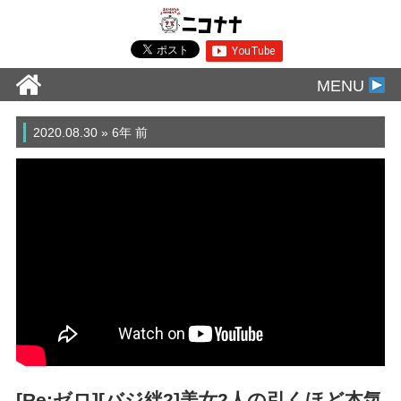
MENU
2020.08.30 » 6年 前
[Re:ゼロ][バジ絆2]美女2人の引くほど本気