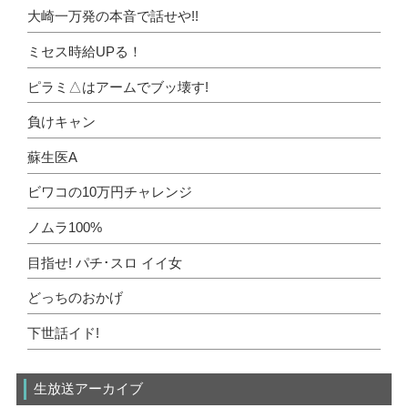
大崎一万発の本音で話せや!!
ミセス時給UPる！
ピラミ△はアームでブッ壊す!
負けキャン
蘇生医A
ビワコの10万円チャレンジ
ノムラ100%
目指せ! パチ･スロ イイ女
どっちのおかげ
下世話イド!
生放送アーカイブ