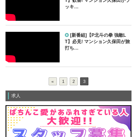
T】歓喜! マンション久保田がラ
ッキ…
[新番組]【P北斗の拳 強敵L
T】必見! マンション久保田が旅
打ち…
«
1
2
3
求人