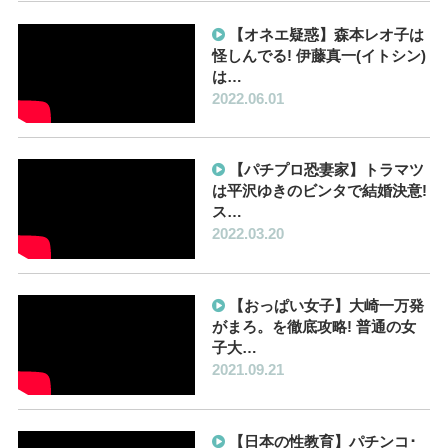
【オネエ疑惑】森本レオ子は
怪しんでる! 伊藤真一(イトシン)
は…
2022.06.01
【パチプロ恐妻家】トラマツ
は平沢ゆきのビンタで結婚決意!
ス…
2022.03.20
【おっぱい女子】大崎一万発
がまろ。を徹底攻略! 普通の女
子大…
2021.09.21
【日本の性教育】パチンコ･