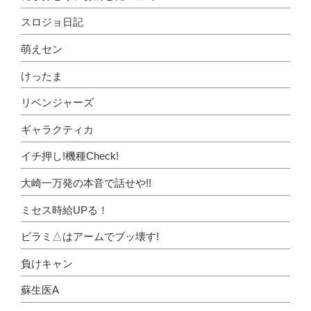
スロジョ日記
萌えセン
けったま
リベンジャーズ
ギャラクティカ
イチ押し!機種Check!
大崎一万発の本音で話せや!!
ミセス時給UPる！
ピラミ△はアームでブッ壊す!
負けキャン
蘇生医A