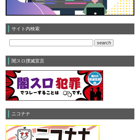
サイト内検索
闇スロ撲滅宣言
ニコナナ