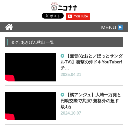
MENU
タグ: あきげん秋山 一覧
【無音(なおと／ほっとサンダ
ルTV)】衝撃の沖ドキYouTuber!
チ…
2025.04.21
【橘アンジュ】大崎一万発と
円助交際で共演! 規格外の超ド
級Jカ…
2024.10.07