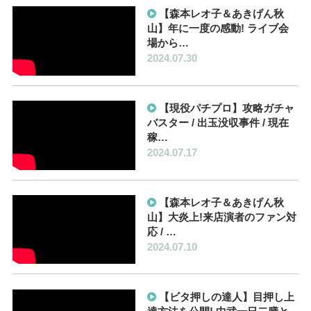
【森本レオ子＆あきげん秋
山】年に一度の感動! ライブ会
場から…
2024.07.30
【現役パチプロ】攻略ガチャ
バスター / 出玉没収事件 / 現在
稼…
2024.07.17
【森本レオ子＆あきげん秋
山】大炎上!来店演者のファン対
応 / …
2024.07.10
【ビタ押しの達人】目押し上