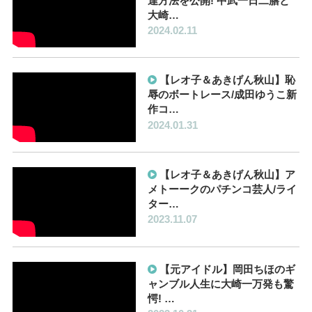
達方法を公開! 中武一日二膳と
大崎…
2024.02.11
【レオ子＆あきげん秋山】恥
辱のボートレース/成田ゆうこ新
作コ…
2024.01.31
【レオ子＆あきげん秋山】ア
メトーークのパチンコ芸人/ライ
ター…
2023.11.07
【元アイドル】岡田ちほのギ
ャンブル人生に大崎一万発も驚
愕! …