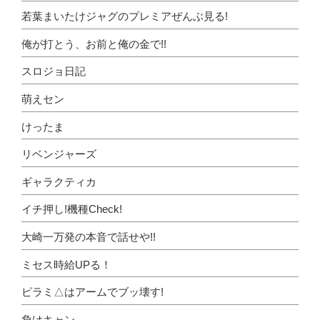
若葉まいたけジャグのプレミアぜんぶ見る!
俺が打とう、お前と俺の金で!!
スロジョ日記
萌えセン
けったま
リベンジャーズ
ギャラクティカ
イチ押し!機種Check!
大崎一万発の本音で話せや!!
ミセス時給UPる！
ピラミ△はアームでブッ壊す!
負けキャン