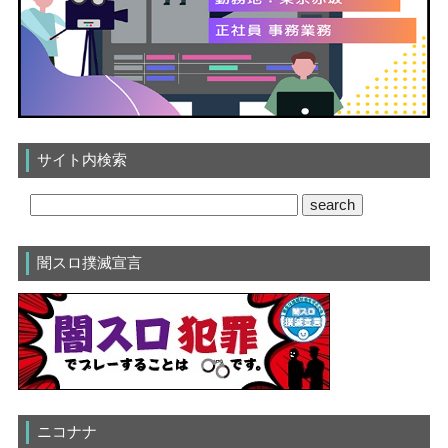
サイト内検索
闇スロ撲滅宣言
ニコナナ