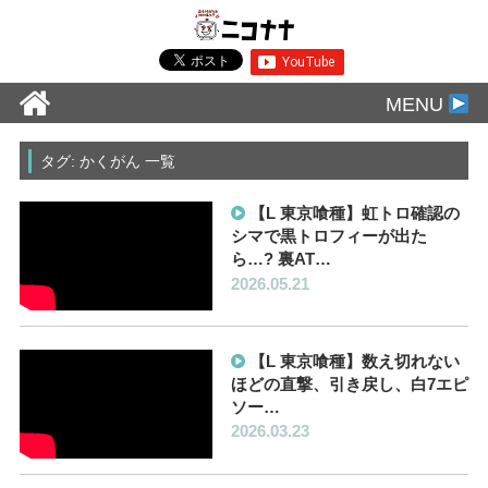
MENU
タグ: かくがん 一覧
【L 東京喰種】虹トロ確認の
シマで黒トロフィーが出た
ら…? 裏AT…
2026.05.21
【L 東京喰種】数え切れない
ほどの直撃、引き戻し、白7エピ
ソー…
2026.03.23