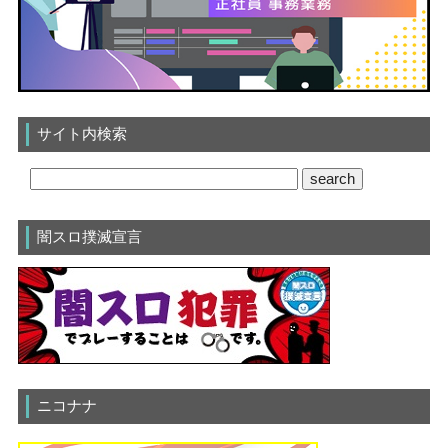
サイト内検索
闇スロ撲滅宣言
ニコナナ