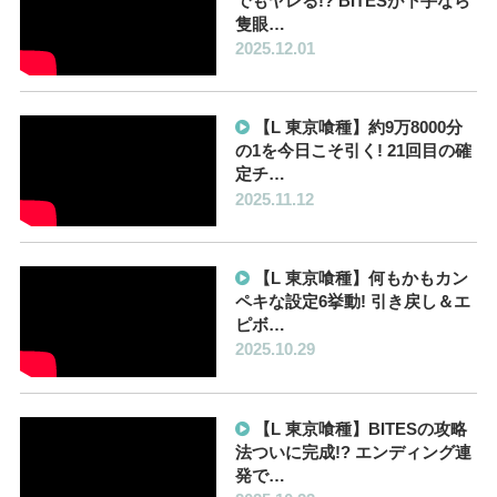
でもヤレる!? BITESが下手なら
隻眼…
2025.12.01
【L 東京喰種】約9万8000分
の1を今日こそ引く! 21回目の確
定チ…
2025.11.12
【L 東京喰種】何もかもカン
ペキな設定6挙動! 引き戻し＆エ
ピボ…
2025.10.29
【L 東京喰種】BITESの攻略
法ついに完成!? エンディング連
発で…