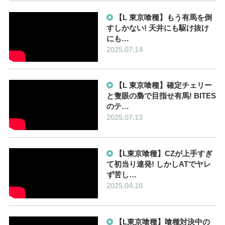
【L 東京喰種】もう有馬を倒
すしかない! 天井にも駆け抜け
にも…
2025.07.14
【L 東京喰種】確定チェリー
と隻眼の梟で目指せ有馬! BITES
のテ…
2025.07.13
【L東京喰種】CZが上手すぎ
て初当り連発! しかしATでヤレ
ず苦し…
2025.04.10
【L東京喰種】喰種対決中の