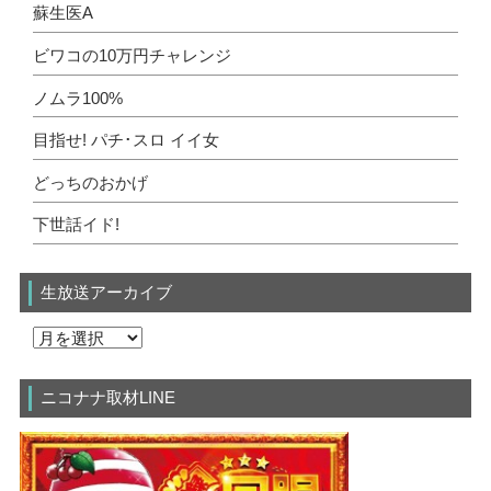
蘇生医A
ビワコの10万円チャレンジ
ノムラ100%
目指せ! パチ･スロ イイ女
どっちのおかげ
下世話イド!
生放送アーカイブ
ニコナナ取材LINE