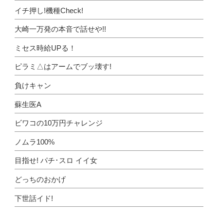
イチ押し!機種Check!
大崎一万発の本音で話せや!!
ミセス時給UPる！
ピラミ△はアームでブッ壊す!
負けキャン
蘇生医A
ビワコの10万円チャレンジ
ノムラ100%
目指せ! パチ･スロ イイ女
どっちのおかげ
下世話イド!