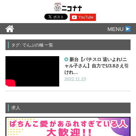
MENU
タグ: でんぶの極 一覧
新台【パチスロ 這いよれ!ニ
ャル子さん】自力で1/3.8さえ引
けれ…
2022.11.23
求人