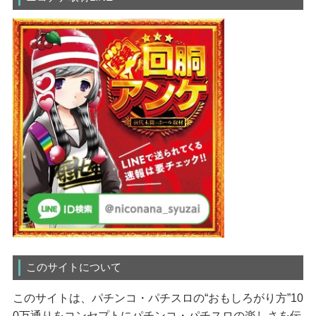
このサイトについて
このサイトは、パチンコ・パチスロの“おもしろがり方”10
0万通りをコンセプトにパチンコ・パチスロの楽しさを伝