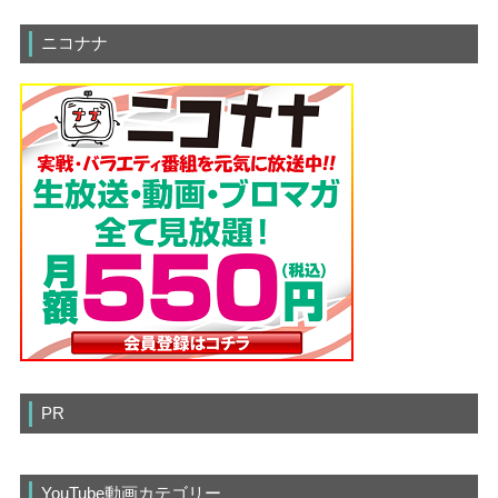
ニコナナ
PR
YouTube動画カテゴリー