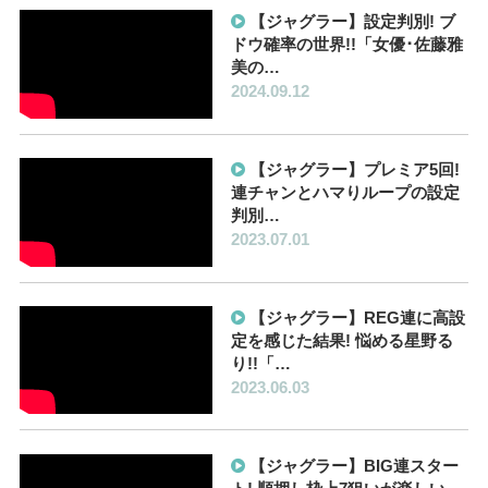
【ジャグラー】設定判別! ブ
ドウ確率の世界!!「女優･佐藤雅
美の…
2024.09.12
【ジャグラー】プレミア5回!
連チャンとハマりループの設定
判別…
2023.07.01
【ジャグラー】REG連に高設
定を感じた結果! 悩める星野る
り!!「…
2023.06.03
【ジャグラー】BIG連スター