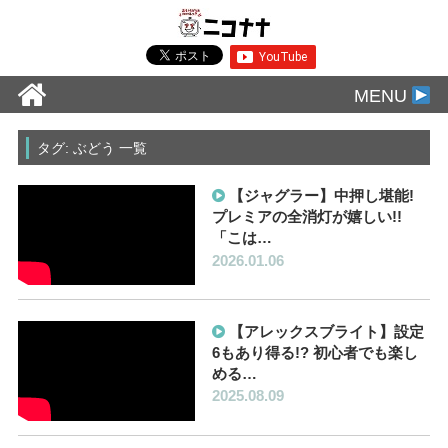
MENU
タグ: ぶどう 一覧
【ジャグラー】中押し堪能!
プレミアの全消灯が嬉しい!!
「こは…
2026.01.06
【アレックスブライト】設定
6もあり得る!? 初心者でも楽し
める…
2025.08.09