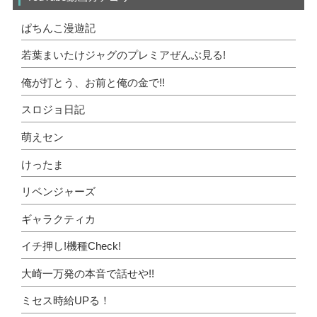
ぱちんこ漫遊記
若葉まいたけジャグのプレミアぜんぶ見る!
俺が打とう、お前と俺の金で!!
スロジョ日記
萌えセン
けったま
リベンジャーズ
ギャラクティカ
イチ押し!機種Check!
大崎一万発の本音で話せや!!
ミセス時給UPる！