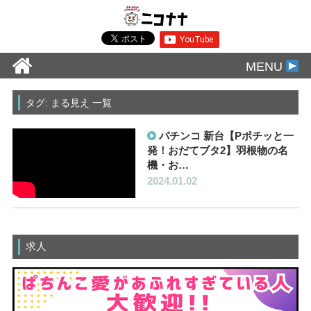
MENU
タグ: まる見え 一覧
パチンコ 新台【Pポチッと一
発！おだてブタ2】羽根物の名
機・お…
2024.01.02
求人