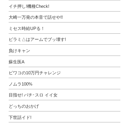
イチ押し!機種Check!
大崎一万発の本音で話せや!!
ミセス時給UPる！
ピラミ△はアームでブッ壊す!
負けキャン
蘇生医A
ビワコの10万円チャレンジ
ノムラ100%
目指せ! パチ･スロ イイ女
どっちのおかげ
下世話イド!