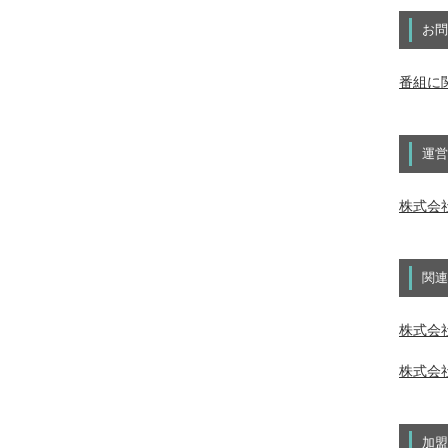
お問
番組に
運営
株式会
関連
株式会社
株式会社
加盟