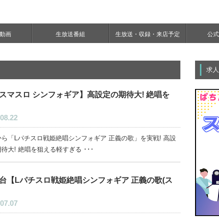
e動画
生放送番組
生放送・収録・来店予定
公式Y
求人
スマスロ シンフォギア】高設定の期待大! 絶唱を
08.22
ら「Lパチスロ戦姫絶唱シンフォギア 正義の歌」を実戦! 高設
待大! 絶唱を狙える軽すぎる ･･･
台【Lパチスロ戦姫絶唱シンフォギア 正義の歌(ス
07.07