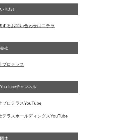
い合わせ
関するお問い合わせはコチラ
会社
社プロテラス
YouTubeチャンネル
プロテラスYouTube
テラスホールディングスYouTube
団体