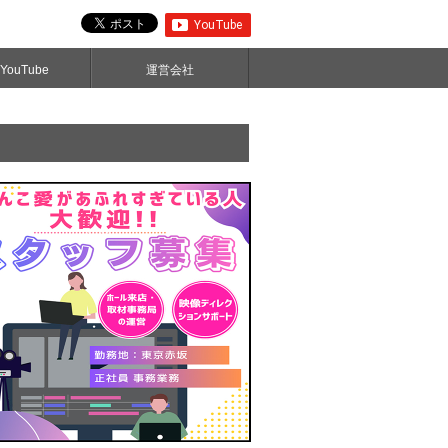
ouTube
運営会社