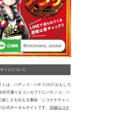
サイトについて
イトは、パチンコ・パチスロの“おもしろ
”100万通りをコンセプトにパチンコ・パ
の楽しさを伝える番組「ニコナナチャン
の公式ポータルサイトです。
詳細はコチ