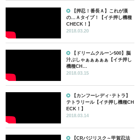
【押忍！番長Ａ】これが漢
の…Ａタイプ！【イチ押し機種
CHECK！】
2018.03.20
【ドリームクルーン500】脳
汁ぶしゃぁぁぁぁぁ【イチ押し
機種CH…
2018.03.15
【カンフーレディ･テトラ】
テトラリール【イチ押し機種CH
ECK！】
2018.03.14
【CRバジリスク～甲賀忍法