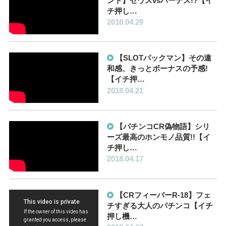
ント】ゼウスvsハーデス!?【イ
チ押し…
2018.04.29
【SLOTパックマン】その違
和感、きっとボーナスの予感!
【イチ押…
2018.04.21
【パチンコCR偽物語】シリ
ーズ最高のホンモノ品質!!【イ
チ押し…
2018.04.17
【CRフィーバーR-18】フェ
チすぎる大人のパチンコ【イチ
押し機…