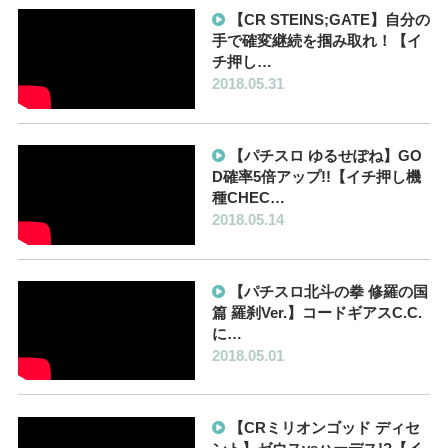
【CR STEINS;GATE】自分の
手で確変継続を掴み取れ！【イ
チ押し…
2018.05.31
【パチスロ ゆるせぽね】GO
D確率5倍アップ!!【イチ押し機
種CHEC…
2018.05.14
【パチスロ北斗の拳 修羅の国
篇 羅刹Ver.】コードギアスC.C.
に…
2018.05.01
【CRミリオンゴッド ディセ