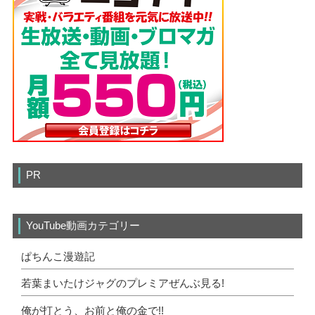
PR
YouTube動画カテゴリー
ぱちんこ漫遊記
若葉まいたけジャグのプレミアぜんぶ見る!
俺が打とう、お前と俺の金で!!