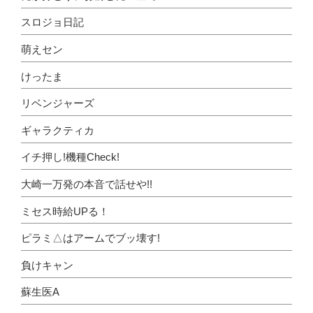
スロジョ日記
萌えセン
けったま
リベンジャーズ
ギャラクティカ
イチ押し!機種Check!
大崎一万発の本音で話せや!!
ミセス時給UPる！
ピラミ△はアームでブッ壊す!
負けキャン
蘇生医A