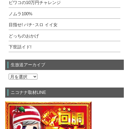
ビワコの10万円チャレンジ
ノムラ100%
目指せ! パチ･スロ イイ女
どっちのおかげ
下世話イド!
生放送アーカイブ
ニコナナ取材LINE