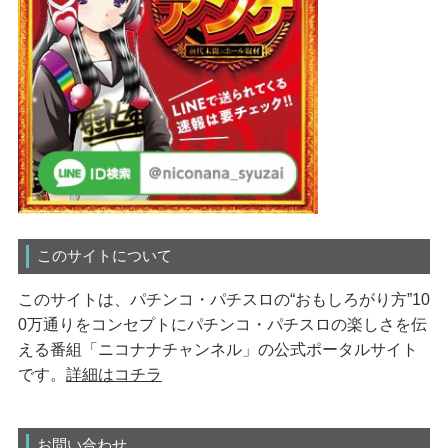
このサイトについて
このサイトは、パチンコ・パチスロの“おもしろがり方”10
0万通りをコンセプトにパチンコ・パチスロの楽しさを伝
える番組「ニコナナチャンネル」の公式ポータルサイト
です。
詳細はコチラ
お問い合わせ