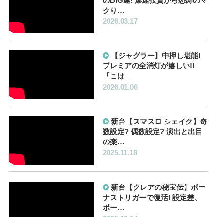
のBIG連! 爆速投資から怒涛のマ
クり…
2026.03.17
【ジャグラー】中押し堪能!
プレミアの全消灯が嬉しい!!
「こは…
2026.01.06
新台【スマスロ シェイク】奇
数設定? 偶数設定? 演出と出目
の楽…
2025.11.18
新台【クレアの秘宝伝】ボー
ナストリガーで復活! 設定差、
ボー…