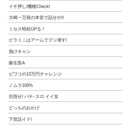
イチ押し!機種Check!
大崎一万発の本音で話せや!!
ミセス時給UPる！
ピラミ△はアームでブッ壊す!
負けキャン
蘇生医A
ビワコの10万円チャレンジ
ノムラ100%
目指せ! パチ･スロ イイ女
どっちのおかげ
下世話イド!