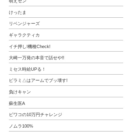
萌えセン
けったま
リベンジャーズ
ギャラクティカ
イチ押し!機種Check!
大崎一万発の本音で話せや!!
ミセス時給UPる！
ピラミ△はアームでブッ壊す!
負けキャン
蘇生医A
ビワコの10万円チャレンジ
ノムラ100%