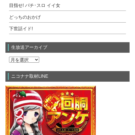
目指せ! パチ･スロ イイ女
どっちのおかげ
下世話イド!
生放送アーカイブ
ニコナナ取材LINE