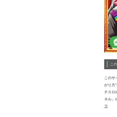
この
このサ
がり方
チスロ
ネル」
ラ