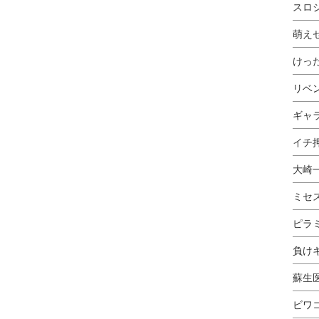
スロ
萌え
けっ
リベ
ギャ
イチ押
大崎
ミセ
ピラ
負け
蘇生
ビワ