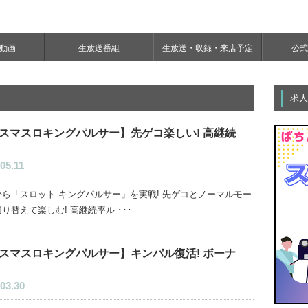
e動画
生放送番組
生放送・収録・来店予定
公式Y
求人
スマスロキングパルサー】先ゲコ楽しい! 高継続
05.11
から「スロット キングパルサー」を実戦! 先ゲコとノーマルモー
り替えて楽しむ! 高継続率ル ･･･
スマスロキングパルサー】キンパル復活! ボーナ
03.30