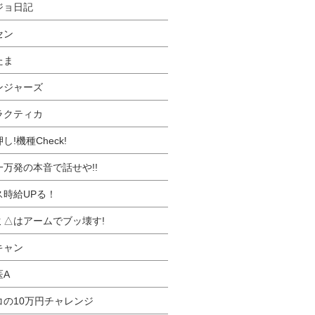
ジョ日記
セン
たま
ンジャーズ
ラクティカ
し!機種Check!
一万発の本音で話せや!!
ス時給UPる！
ミ△はアームでブッ壊す!
キャン
医A
コの10万円チャレンジ