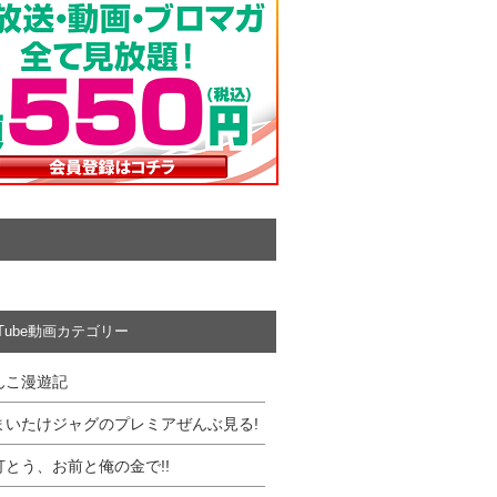
uTube動画カテゴリー
んこ漫遊記
まいたけジャグのプレミアぜんぶ見る!
打とう、お前と俺の金で!!