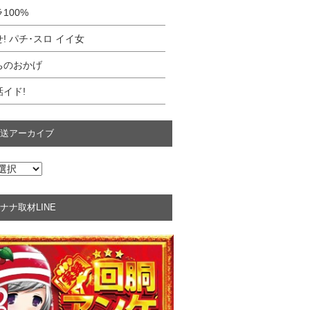
100%
! パチ･スロ イイ女
ちのおかげ
イド!
送アーカイブ
ナナ取材LINE