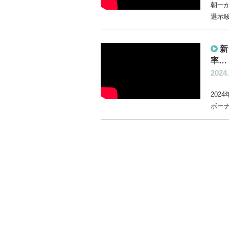
朝一か
選示唆
新
率…
2024.
202
ボーナ