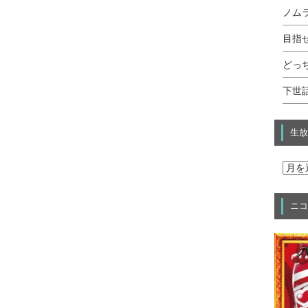
ノムラ
目指せ
どっ
下世話
生放
ニコ