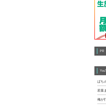
PR
Yo
ぱち
若葉
俺が