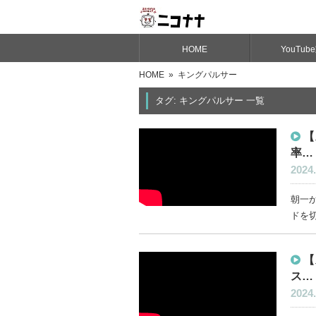
HOME
YouTub
HOME
» キングパルサー
タグ: キングパルサー 一覧
【
率…
2024.
朝一
ドを切
【
ス…
2024.