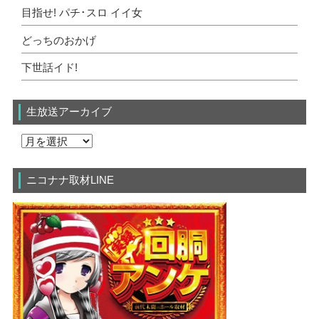
目指せ! パチ･スロ イイ女
どっちのおかげ
下世話イド!
生放送アーカイブ
ニコナナ取材LINE