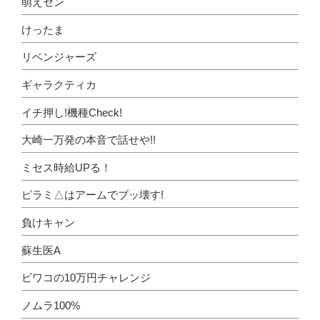
萌えセン
けったま
リベンジャーズ
ギャラクティカ
イチ押し!機種Check!
大崎一万発の本音で話せや!!
ミセス時給UPる！
ピラミ△はアームでブッ壊す!
負けキャン
蘇生医A
ビワコの10万円チャレンジ
ノムラ100%