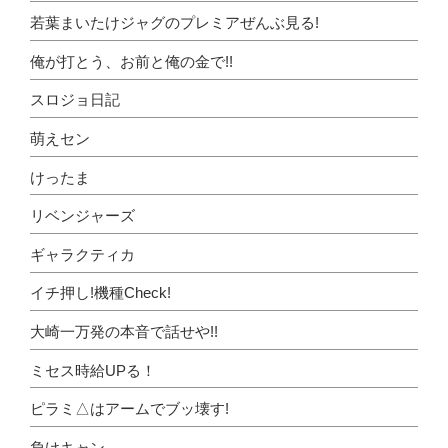
若葉まいたけジャグのプレミアぜんぶ見る!
俺が打とう、お前と俺の金で!!
スロジョ日記
萌えセン
けったま
リベンジャーズ
ギャラクティカ
イチ押し!機種Check!
大崎一万発の本音で話せや!!
ミセス時給UPる！
ピラミ△はアームでブッ壊す!
負けキャン