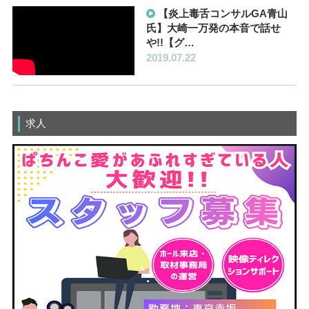
【炎上毒舌コンサルGA青山
氏】大崎一万発の本音で話せ
や!!【グ…
2019.07.22
求人