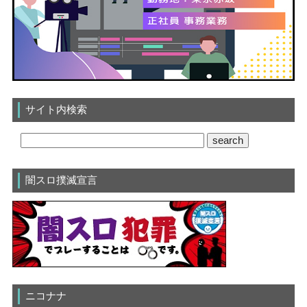
サイト内検索
闇スロ撲滅宣言
ニコナナ