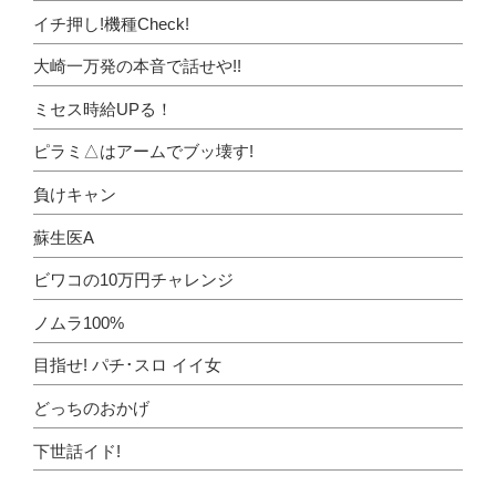
イチ押し!機種Check!
大崎一万発の本音で話せや!!
ミセス時給UPる！
ピラミ△はアームでブッ壊す!
負けキャン
蘇生医A
ビワコの10万円チャレンジ
ノムラ100%
目指せ! パチ･スロ イイ女
どっちのおかげ
下世話イド!