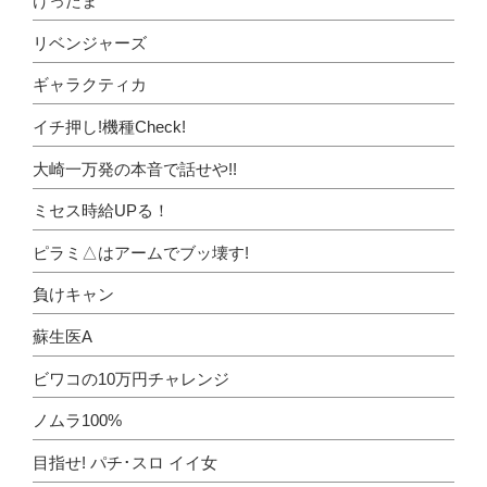
けったま
リベンジャーズ
ギャラクティカ
イチ押し!機種Check!
大崎一万発の本音で話せや!!
ミセス時給UPる！
ピラミ△はアームでブッ壊す!
負けキャン
蘇生医A
ビワコの10万円チャレンジ
ノムラ100%
目指せ! パチ･スロ イイ女