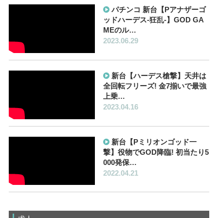
パチンコ 新台【Pアナザーゴ
ッドハーデス-狂乱-】GOD GA
MEのル…
2023.06.29
新台【ハーデス槍撃】天井は
全回転フリーズ! 金7揃いで最強
上乗…
2023.04.16
新台【Pミリオンゴッド一
撃】役物でGOD降臨! 初当たり5
000発保…
2022.04.21