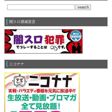
闇スロ撲滅宣言
ニコナナ