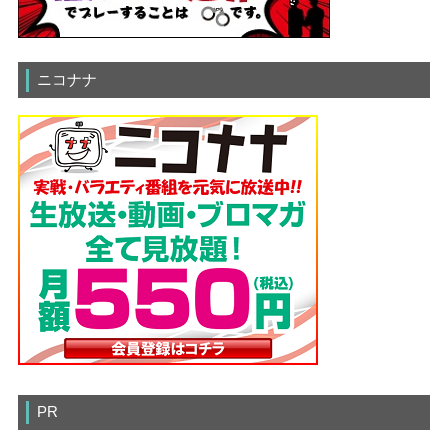
ニコナナ
PR