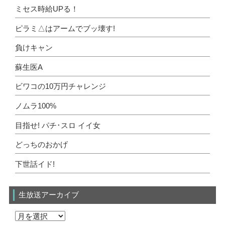
ミセス時給UPる！
ピラミ△はアームでブッ壊す!
負けキャン
蘇生医A
ビワコの10万円チャレンジ
ノムラ100%
目指せ! パチ･スロ イイ女
どっちのおかげ
下世話イド!
生放送アーカイブ