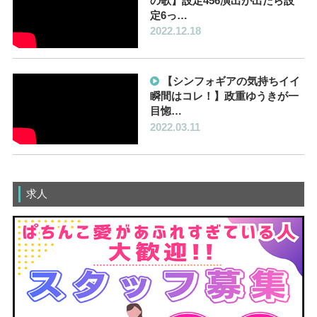
の歌】設定456演出が出たら設
定6っ…
2022.12.18
【シンフォギアの気持ちイイ
瞬間はコレ！】政重ゆうきが一
目惚…
2022.03.11
求人