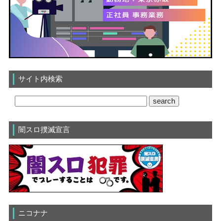
サイト内検索
闇スロ撲滅宣言
ニコナナ