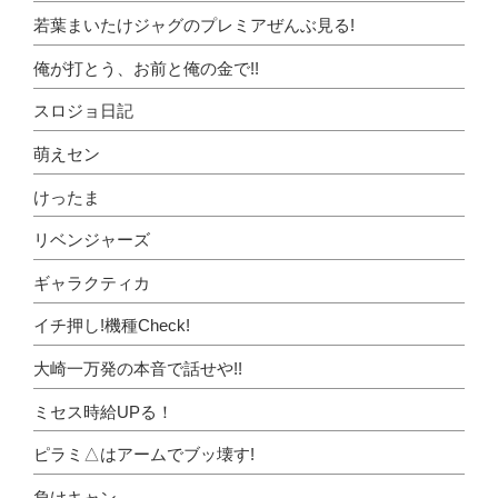
若葉まいたけジャグのプレミアぜんぶ見る!
俺が打とう、お前と俺の金で!!
スロジョ日記
萌えセン
けったま
リベンジャーズ
ギャラクティカ
イチ押し!機種Check!
大崎一万発の本音で話せや!!
ミセス時給UPる！
ピラミ△はアームでブッ壊す!
負けキャン