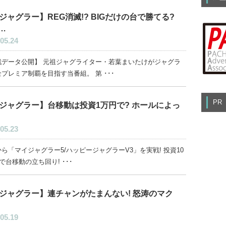
ジャグラー】REG消滅!? BIGだけの台で勝てる?
…
05.24
戦データ公開】 元祖ジャグライター・若葉まいたけがジャグラ
プレミア制覇を目指す当番組。 第 ･･･
PR
ジャグラー】台移動は投資1万円で? ホールによっ
05.23
ら「マイジャグラー5/ハッピージャグラーV3」を実戦! 投資10
円で台移動の立ち回り! ･･･
ジャグラー】連チャンがたまんない! 怒涛のマク
…
05.19