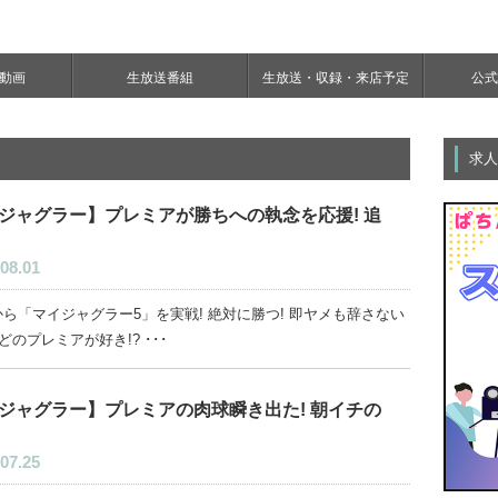
e動画
生放送番組
生放送・収録・来店予定
公式Y
求人
ジャグラー】プレミアが勝ちへの執念を応援! 追
08.01
ら「マイジャグラー5」を実戦! 絶対に勝つ! 即ヤメも辞さない
 どのプレミアが好き!? ･･･
ジャグラー】プレミアの肉球瞬き出た! 朝イチの
07.25