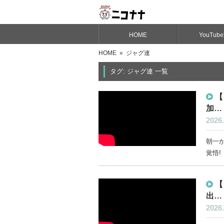
HOME
YouTub
HOME
» ジャグ連
タグ: ジャグ連 一覧
【
加…
2026.
朝一か
覚悟!
【
出…
2026.