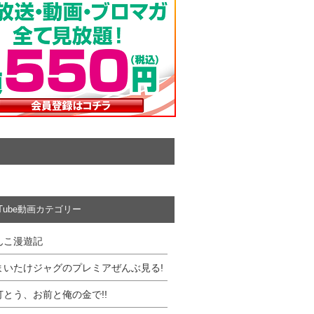
uTube動画カテゴリー
んこ漫遊記
まいたけジャグのプレミアぜんぶ見る!
打とう、お前と俺の金で!!