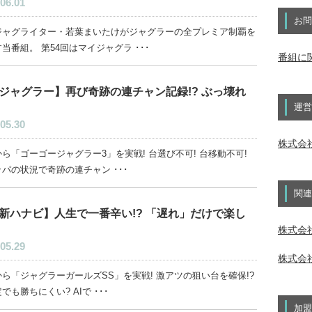
06.01
お問
ジャグライター・若葉まいたけがジャグラーの全プレミア制覇を
当番組。 第54回はマイジャグラ ･･･
番組に
ジャグラー】再び奇跡の連チャン記録!? ぶっ壊れ
運営
05.30
株式会
ら「ゴーゴージャグラー3」を実戦! 台選び不可! 台移動不可!
パの状況で奇跡の連チャン ･･･
関連
新ハナビ】人生で一番辛い!? 「遅れ」だけで楽し
株式会社
05.29
株式会社
ら「ジャグラーガールズSS」を実戦! 激アツの狙い台を確保!?
でも勝ちにくい? AIで ･･･
加盟