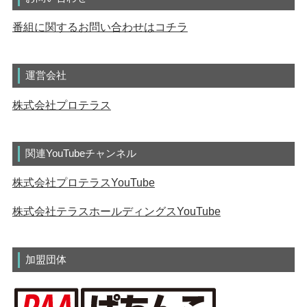
番組に関するお問い合わせはコチラ
運営会社
株式会社プロテラス
関連YouTubeチャンネル
株式会社プロテラスYouTube
株式会社テラスホールディングスYouTube
加盟団体