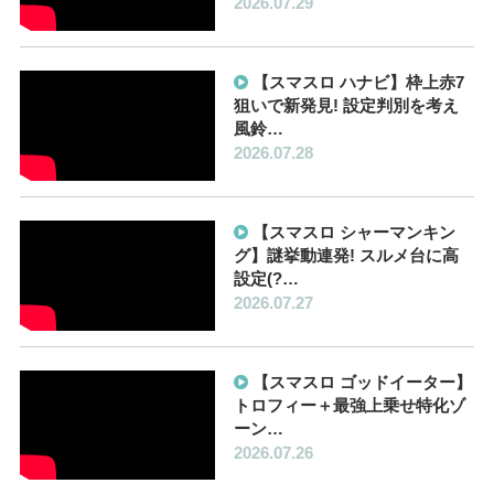
2026.07.29
【スマスロ ハナビ】枠上赤7
狙いで新発見! 設定判別を考え
風鈴…
2026.07.28
【スマスロ シャーマンキン
グ】謎挙動連発! スルメ台に高
設定(?…
2026.07.27
【スマスロ ゴッドイーター】
トロフィー＋最強上乗せ特化ゾ
ーン…
2026.07.26