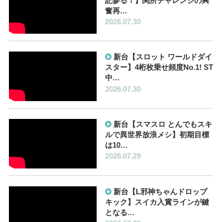
記参る！】関所チャレンジの興
奮再…
2026.07.30
新台【スロット ワールドダイ
スター】4桁枚乗せ頻度No.1! ST
中…
2026.07.30
新台【スマスロ とんでもスキ
ルで異世界放浪メシ】初期目標
は10…
2026.07.29
新台【L邪神ちゃんドロップ
キック】スイカ入賞ラインが鍵
となる…