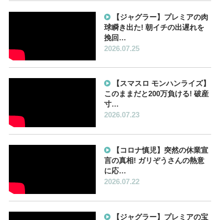
【ジャグラー】プレミアの肉
球瞬き出た! 朝イチの出遅れを
挽回…
2026.07.25
【スマスロ モンハンライズ】
このままだと200万負ける! 破産
寸…
2026.07.23
【コロナ慎児】突然の休業宣
言の真相! ガリぞうさんの熱意
に応…
2026.07.22
【ジャグラー】プレミアの宝