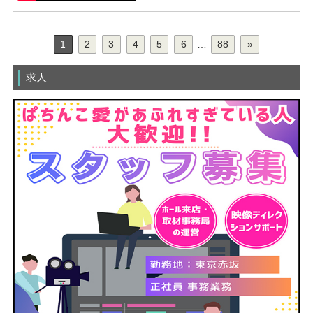
1
2
3
4
5
6
…
88
»
求人