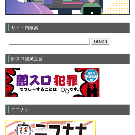
サイト内検索
闇スロ撲滅宣言
ニコナナ