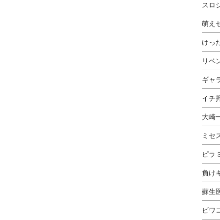
スロ
萌え
けっ
リベ
ギャ
イチ押
大崎
ミセ
ピラ
負け
蘇生
ビワ