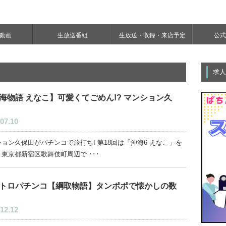
e動画
生放送番組
生放送・収録・来店予定
公式Y
求人
海物語 えなこ】可愛くてごめん!? マンション久
07.10
ョン久保田がパチンコで旅打ち! 第18回は「沖海6 えなこ」を
東京都新宿区歌舞伎町周辺で ･･･
トロパチンコ【綱取物語】タンポポで懐かしの数
12.12