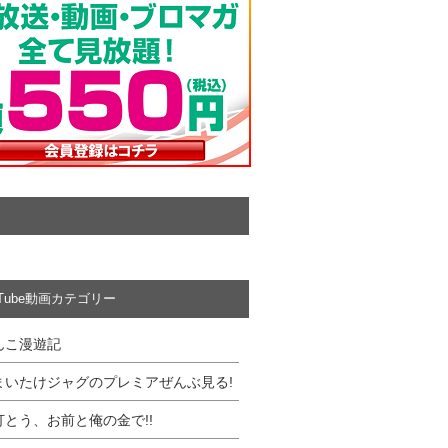
uTube動画カテゴリー
んこ漫遊記
まいたけジャグのプレミアぜんぶ見る!
打とう、お前と俺の金で!!