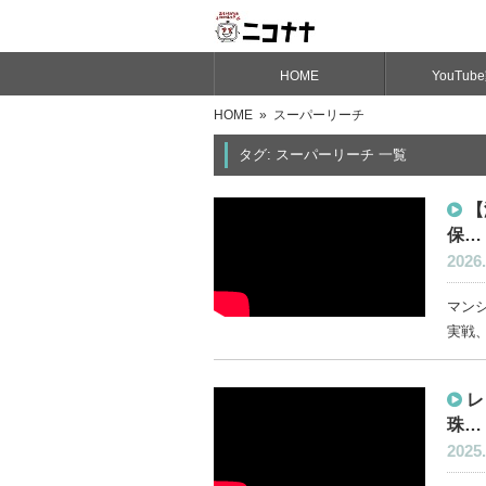
HOME
YouTub
HOME
» スーパーリーチ
タグ: スーパーリーチ 一覧
【
保…
2026.
マンシ
実戦、
レ
珠…
2025.