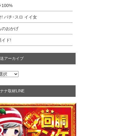
100%
! パチ･スロ イイ女
ちのおかげ
イド!
送アーカイブ
ナナ取材LINE