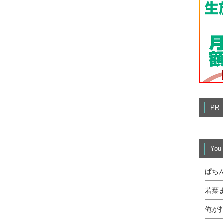
PR
Yo
ぱち
若葉
俺が