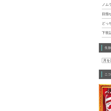
ノムラ
目指せ
どっ
下世話
生放
ニコ