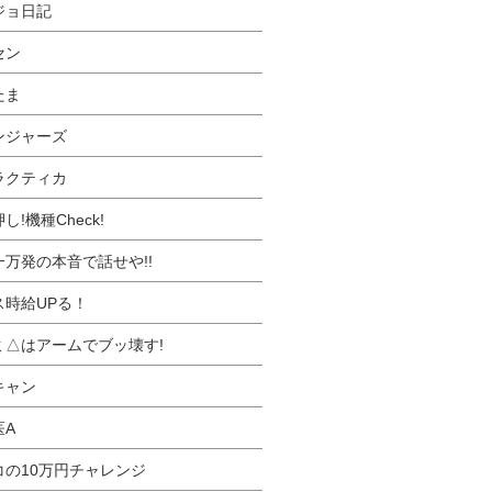
ジョ日記
セン
たま
ンジャーズ
ラクティカ
し!機種Check!
一万発の本音で話せや!!
ス時給UPる！
ミ△はアームでブッ壊す!
キャン
医A
コの10万円チャレンジ