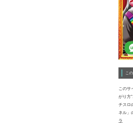
この
このサ
がり方
チスロ
ネル」
ラ