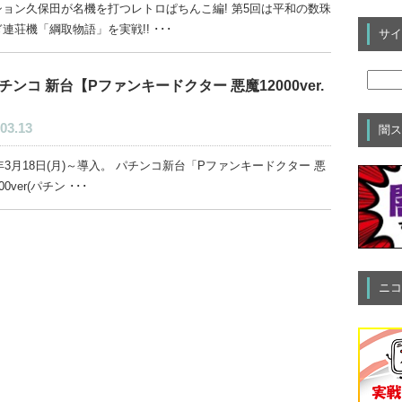
ション久保田が名機を打つレトロぱちんこ編! 第5回は平和の数珠
連荘機「綱取物語」を実戦!! ･･･
サイ
チンコ 新台【Pファンキードクター 悪魔12000ver.
03.13
闇ス
4年3月18日(月)～導入。 パチンコ新台「Pファンキードクター 悪
00ver(パチン ･･･
ニコ