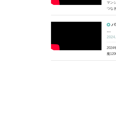
マン
つなぎ
パ
…
2024.
202
魔120