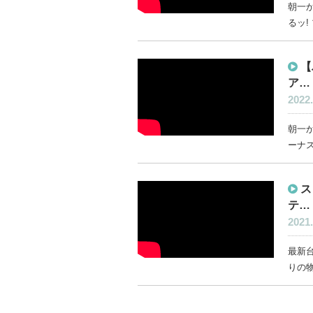
朝一か
るッ!
【
ア…
2022.
朝一か
ーナス
ス
テ…
2021.
最新台
りの物