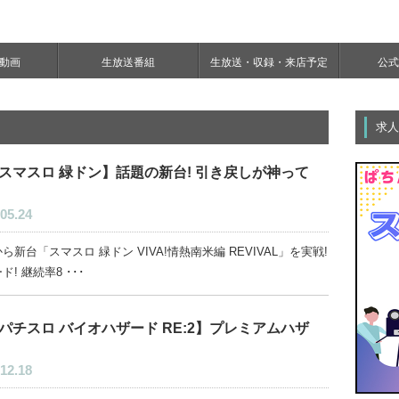
e動画
生放送番組
生放送・収録・来店予定
公式Y
求人
スマスロ 緑ドン】話題の新台! 引き戻しが神って
05.24
ら新台「スマスロ 緑ドン VIVA!情熱南米編 REVIVAL」を実戦!
ド! 継続率8 ･･･
パチスロ バイオハザード RE:2】プレミアムハザ
12.18