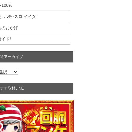
100%
! パチ･スロ イイ女
ちのおかげ
イド!
送アーカイブ
ナナ取材LINE