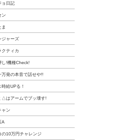
ジョ日記
セン
たま
ンジャーズ
ラクティカ
し!機種Check!
一万発の本音で話せや!!
ス時給UPる！
ミ△はアームでブッ壊す!
キャン
医A
コの10万円チャレンジ