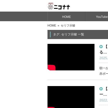
HOME
YouTub
HOME
» セリフ示唆
タグ: セリフ示唆 一覧
【
る…
2025.
朝一か
赤ボー
【
ー…
2022.