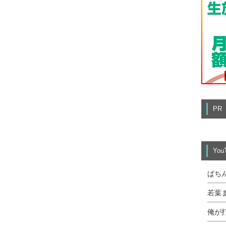
PR
Yo
ぱち
若葉
俺が