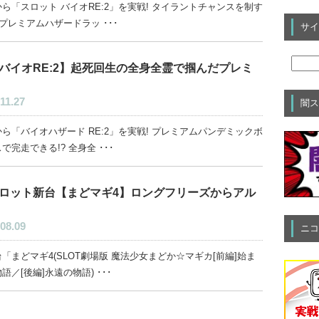
ら「スロット バイオRE:2」を実戦! タイラントチャンスを制す
 プレミアムハザードラッ ･･･
サイ
バイオRE:2】起死回生の全身全霊で掴んだプレミ
11.27
闇ス
ら「バイオハザード RE:2」を実戦! プレミアムパンデミックボ
で完走できる!? 全身全 ･･･
ロット新台【まどマギ4】ロングフリーズからアル
08.09
ニコ
「まどマギ4(SLOT劇場版 魔法少女まどか☆マギカ[前編]始ま
語／[後編]永遠の物語) ･･･