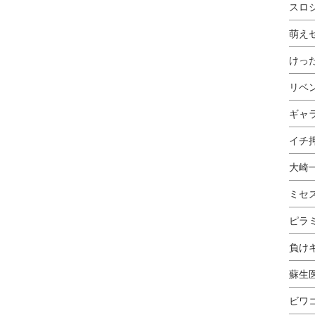
スロ
萌え
けっ
リベ
ギャ
イチ押
大崎
ミセ
ピラ
負け
蘇生
ビワ