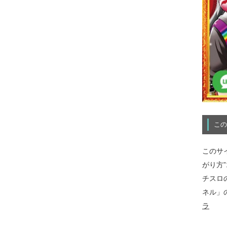
この
このサ
がり方
チスロ
ネル」
ラ