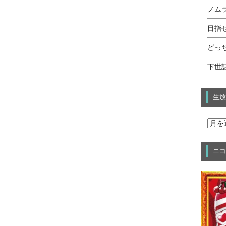
ノムラ
目指せ
どっ
下世話
生放
ニコ