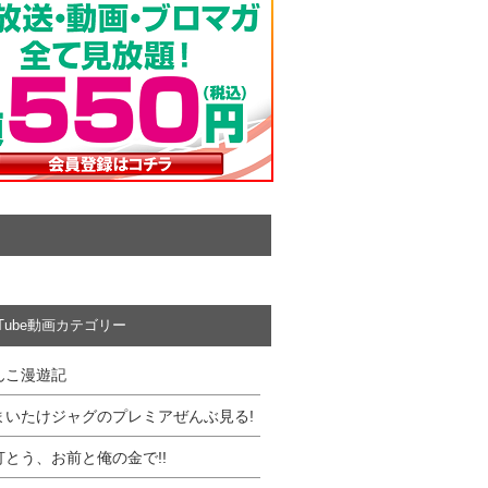
uTube動画カテゴリー
んこ漫遊記
まいたけジャグのプレミアぜんぶ見る!
打とう、お前と俺の金で!!