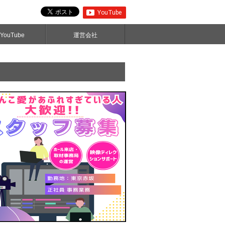
ouTube
運営会社