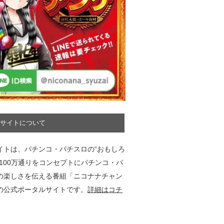
サイトについて
イトは、パチンコ・パチスロの“おもしろ
”100万通りをコンセプトにパチンコ・パ
の楽しさを伝える番組「ニコナナチャン
の公式ポータルサイトです。
詳細はコチ