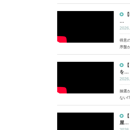
【
…
2026.
得意
序盤か
【
を…
2026.
抽選
ない!
【
屋…
2026.