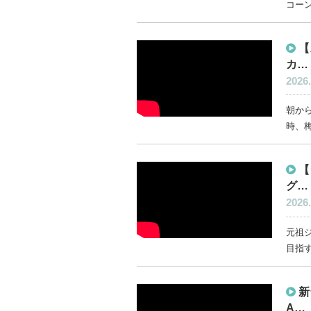
コーン
【
カ…
2026.
朝か
時、梅
【
グ…
2026.
元祖
目指す
新
A…