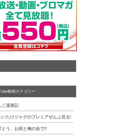
uTube動画カテゴリー
んこ漫遊記
まいたけジャグのプレミアぜんぶ見る!
打とう、お前と俺の金で!!