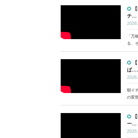
【
チ…
2026.
「万
る、そ
【
ば…
2026.
朝イ
の変哲
【
ー…
2026.