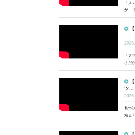
「ス
が、 
【
…
2026.
「ス
さだが
【
ツ…
2026.
巷で
粘る?
【