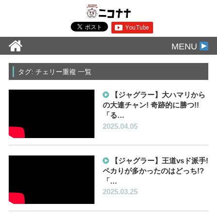
MENU
タグ: チェリー重複 一覧
【ジャグラー】大ハマリから
の大連チャン! 奇跡的に勝つ!!
「る…
2025.04.05
【ジャグラー】王道vsド派手!
ペカりが多かったのはどっち!?
「…
2025.03.25