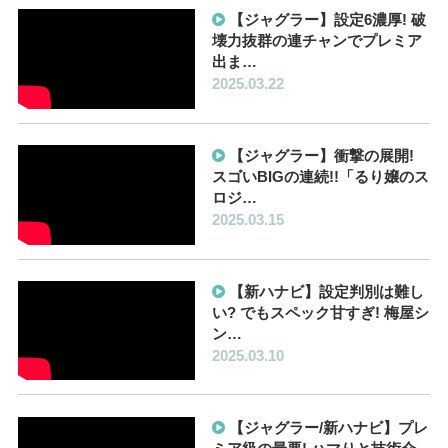
【ジャグラー】設定6濃厚! 破
壊力抜群の連チャンでプレミア
出ま…
2025.03.22
【ジャグラー】衝撃の展開!
スゴいBIGの連続!!「るり嬢のス
ロジ…
2025.03.15
【新ハナビ】設定判別は難し
い? でもスペック甘すぎ! 梅屋シ
ン…
2025.03.10
【ジャグラー/新ハナビ】プレ