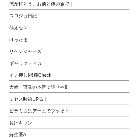
俺が打とう、お前と俺の金で!!
スロジョ日記
萌えセン
けったま
リベンジャーズ
ギャラクティカ
イチ押し!機種Check!
大崎一万発の本音で話せや!!
ミセス時給UPる！
ピラミ△はアームでブッ壊す!
負けキャン
蘇生医A