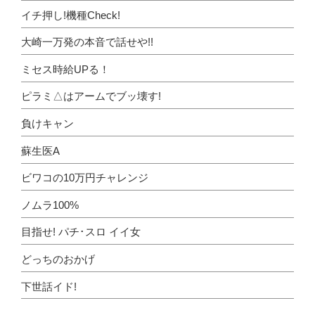
イチ押し!機種Check!
大崎一万発の本音で話せや!!
ミセス時給UPる！
ピラミ△はアームでブッ壊す!
負けキャン
蘇生医A
ビワコの10万円チャレンジ
ノムラ100%
目指せ! パチ･スロ イイ女
どっちのおかげ
下世話イド!