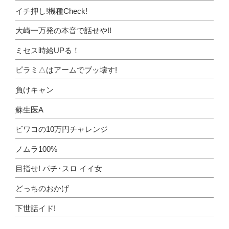
イチ押し!機種Check!
大崎一万発の本音で話せや!!
ミセス時給UPる！
ピラミ△はアームでブッ壊す!
負けキャン
蘇生医A
ビワコの10万円チャレンジ
ノムラ100%
目指せ! パチ･スロ イイ女
どっちのおかげ
下世話イド!