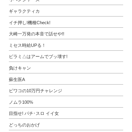
ギャラクティカ
イチ押し!機種Check!
大崎一万発の本音で話せや!!
ミセス時給UPる！
ピラミ△はアームでブッ壊す!
負けキャン
蘇生医A
ビワコの10万円チャレンジ
ノムラ100%
目指せ! パチ･スロ イイ女
どっちのおかげ