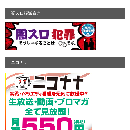
闇スロ撲滅宣言
ニコナナ