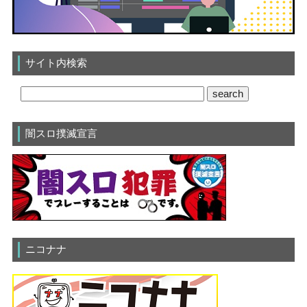
サイト内検索
闇スロ撲滅宣言
ニコナナ