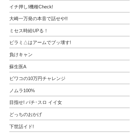
イチ押し!機種Check!
大崎一万発の本音で話せや!!
ミセス時給UPる！
ピラミ△はアームでブッ壊す!
負けキャン
蘇生医A
ビワコの10万円チャレンジ
ノムラ100%
目指せ! パチ･スロ イイ女
どっちのおかげ
下世話イド!