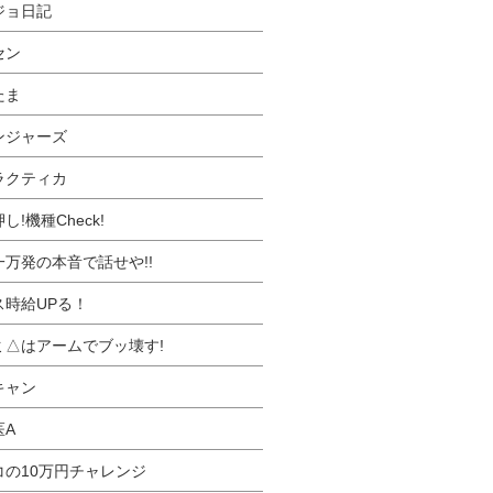
ジョ日記
セン
たま
ンジャーズ
ラクティカ
し!機種Check!
一万発の本音で話せや!!
ス時給UPる！
ミ△はアームでブッ壊す!
キャン
医A
コの10万円チャレンジ