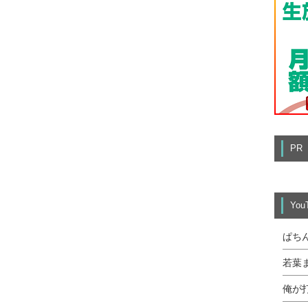
PR
Yo
ぱち
若葉
俺が