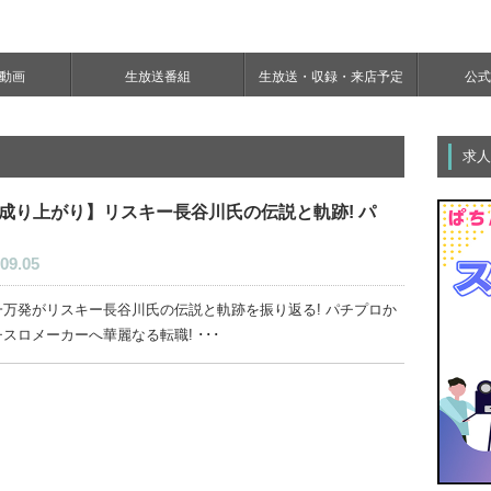
e動画
生放送番組
生放送・収録・来店予定
公式Y
求人
成り上がり】リスキー長谷川氏の伝説と軌跡! パ
09.05
一万発がリスキー長谷川氏の伝説と軌跡を振り返る! パチプロか
スロメーカーへ華麗なる転職! ･･･