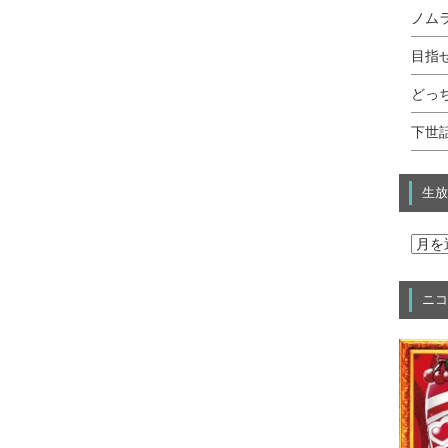
ノムラ
目指せ
どっ
下世話
生放
ニコ