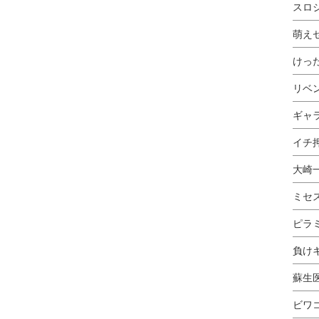
スロ
萌え
けっ
リベ
ギャ
イチ押
大崎
ミセ
ピラ
負け
蘇生
ビワ