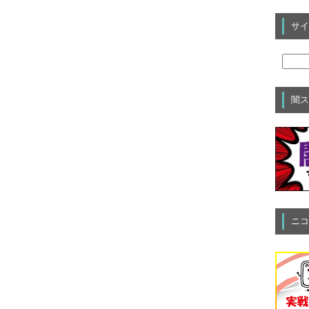
サイ
闇ス
ニコ