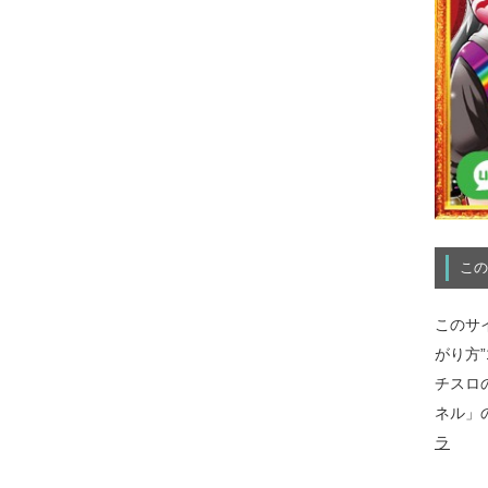
この
このサ
がり方
チスロ
ネル」
ラ