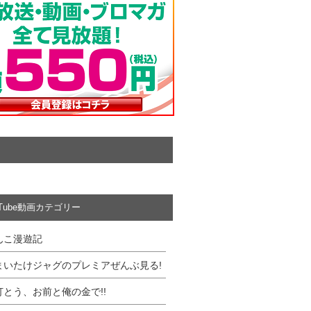
uTube動画カテゴリー
んこ漫遊記
まいたけジャグのプレミアぜんぶ見る!
打とう、お前と俺の金で!!