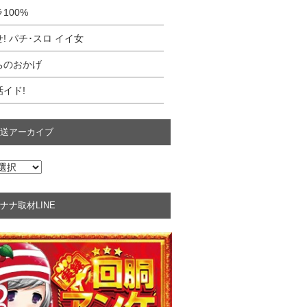
100%
! パチ･スロ イイ女
ちのおかげ
イド!
送アーカイブ
ナナ取材LINE