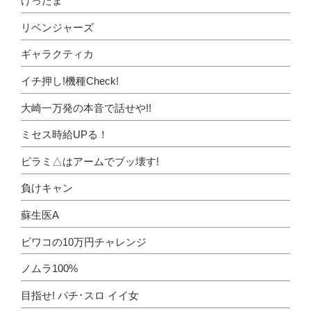
けったま
リベンジャーズ
ギャラクティカ
イチ押し!機種Check!
大崎一万発の本音で話せや!!
ミセス時給UPる！
ピラミ△はアームでブッ壊す!
負けキャン
蘇生医A
ビワコの10万円チャレンジ
ノムラ100%
目指せ! パチ･スロ イイ女