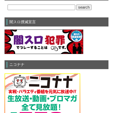
闇スロ撲滅宣言
ニコナナ