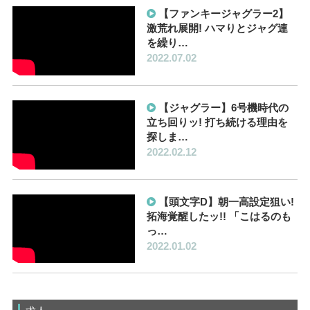
【ファンキージャグラー2】
激荒れ展開! ハマりとジャグ連
を繰り…
2022.07.02
【ジャグラー】6号機時代の
立ち回りッ! 打ち続ける理由を
探しま…
2022.02.12
【頭文字D】朝一高設定狙い!
拓海覚醒したッ!! 「こはるのも
っ…
2022.01.02