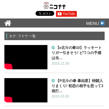
MENU
タグ: フドウ 一覧
【e北斗の拳10】ラッキート
リガー引きそう! ビワコの予感
は当…
2024.12.30
【P北斗の拳 暴凶星】特闘入
りまくり! 初恋の相手を思って3
発打…
2024.10.20