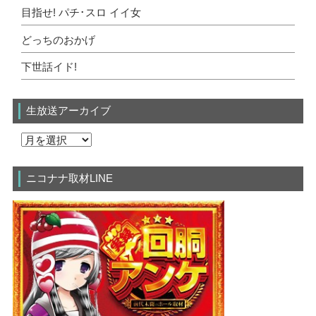
目指せ! パチ･スロ イイ女
どっちのおかげ
下世話イド!
生放送アーカイブ
ニコナナ取材LINE