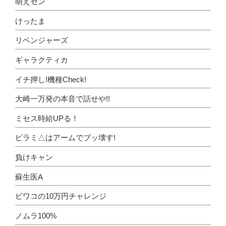
萌えセン
けったま
リベンジャーズ
ギャラクティカ
イチ押し!機種Check!
大崎一万発の本音で話せや!!
ミセス時給UPる！
ピラミ△はアームでブッ壊す!
負けキャン
蘇生医A
ビワコの10万円チャレンジ
ノムラ100%