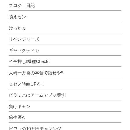
スロジョ日記
萌えセン
けったま
リベンジャーズ
ギャラクティカ
イチ押し!機種Check!
大崎一万発の本音で話せや!!
ミセス時給UPる！
ピラミ△はアームでブッ壊す!
負けキャン
蘇生医A
ビワコの10万円チャレンジ