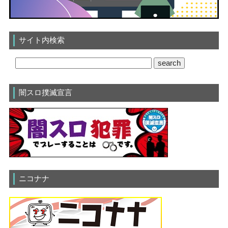
サイト内検索
闇スロ撲滅宣言
ニコナナ