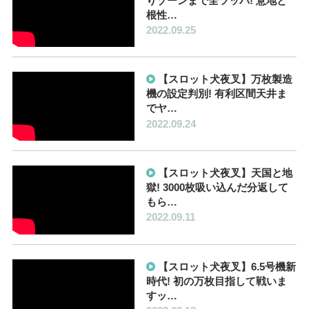
りゾーンまで全ツッパ! 意地と
根性…
2022.09.25
【スロット犬夜叉】万枚製造
機の設定判別! 有利区間天井ま
でヤ…
2022.09.24
【スロット犬夜叉】天国と地
獄! 3000枚吸い込んだ分返して
もら…
2022.09.11
【スロット犬夜叉】6.5号機新
時代! 初の万枚目指して戦いま
すッ…