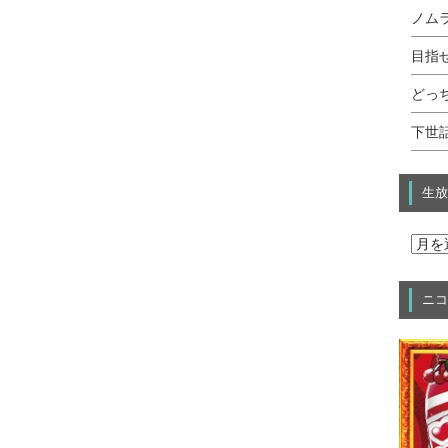
ノムラ
目指せ
どっ
下世話
生放
ニコ