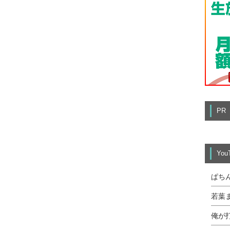
PR
Yo
ぱち
若葉
俺が