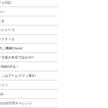
ジョ日記
セン
たま
ンジャーズ
ラクティカ
し!機種Check!
一万発の本音で話せや!!
ス時給UPる！
ミ△はアームでブッ壊す!
キャン
医A
コの10万円チャレンジ