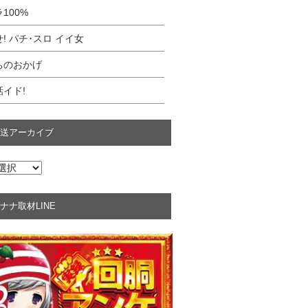
100%
! パチ･スロ イイ女
ちのおかげ
イド!
送アーカイブ
ナナ取材LINE