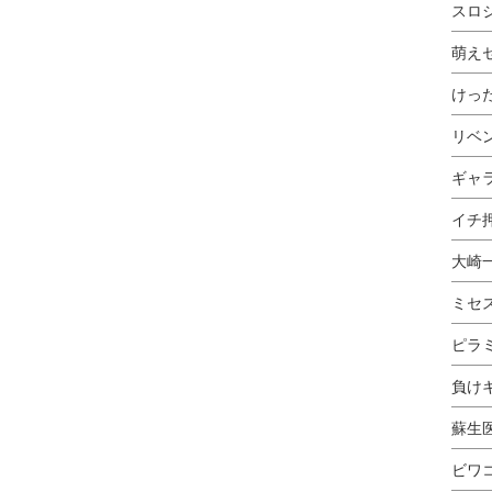
スロ
萌え
けっ
リベ
ギャ
イチ押
大崎
ミセ
ピラ
負け
蘇生
ビワ