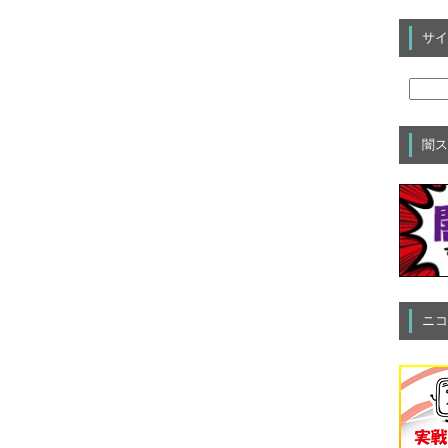
サイ
闇ス
ニコ