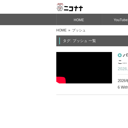
HOME
YouTub
HOME
» プッシュ
タグ: プッシュ 一覧
パ
こ…
2026.
202
6 Wi