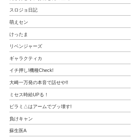
スロジョ日記
萌えセン
けったま
リベンジャーズ
ギャラクティカ
イチ押し!機種Check!
大崎一万発の本音で話せや!!
ミセス時給UPる！
ピラミ△はアームでブッ壊す!
負けキャン
蘇生医A