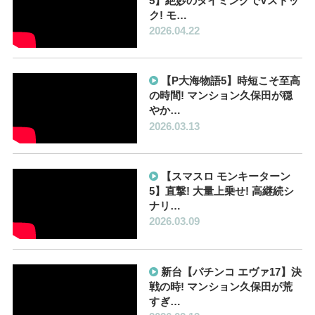
5】絶妙のタイミングでVストッ
ク! モ…
2026.04.22
【P大海物語5】時短こそ至高
の時間! マンション久保田が穏
やか…
2026.03.13
【スマスロ モンキーターン
5】直撃! 大量上乗せ! 高継続シ
ナリ…
2026.03.09
新台【パチンコ エヴァ17】決
戦の時! マンション久保田が荒
すぎ…