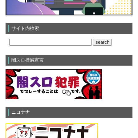
サイト内検索
闇スロ撲滅宣言
ニコナナ