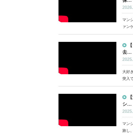
保…
2026.
マンシ
ァンゲ
【
去…
2025.
大好
突入で
【
シ…
2025.
マン
旅し、