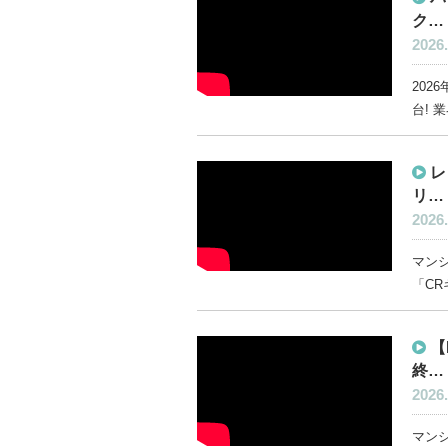
ク…
2026.
202
台! 
レ
リ…
2026.
マン
「CR
【
終…
2026.
マンシ