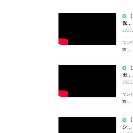
【
保…
2025.
マン
旅し、
【
田…
2025.
マン
旅し、
【
シ…