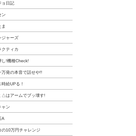
ジョ日記
セン
たま
ンジャーズ
ラクティカ
し!機種Check!
一万発の本音で話せや!!
ス時給UPる！
ミ△はアームでブッ壊す!
キャン
医A
コの10万円チャレンジ