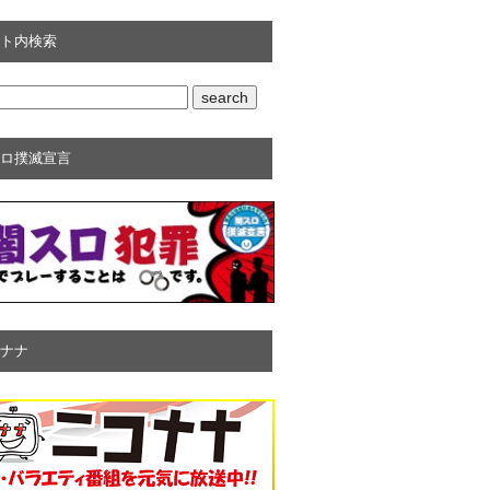
ト内検索
ロ撲滅宣言
ナナ