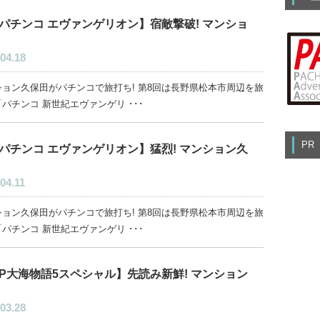
パチンコ エヴァンゲリオン】宿敵撃破! マンショ
04.18
ション久保田がパチンコで旅打ち! 第8回は長野県松本市周辺を旅
パチンコ 新世紀エヴァンゲリ ･･･
PR
パチンコ エヴァンゲリオン】猛烈! マンション久
04.11
ション久保田がパチンコで旅打ち! 第8回は長野県松本市周辺を旅
パチンコ 新世紀エヴァンゲリ ･･･
P大海物語5スペシャル】先読み新鮮! マンション
03.28