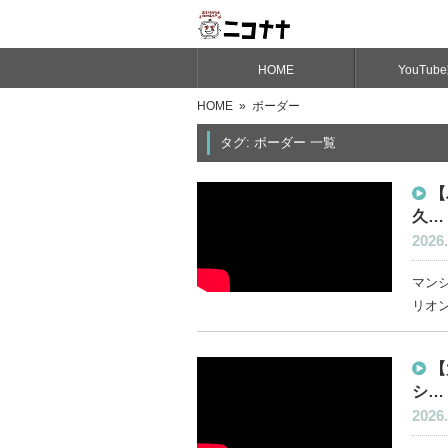
HOME
YouTub
HOME
» ボーダー
タグ: ボーダー 一覧
【
久…
2026.
マン
リオン
【
シ…
2026.