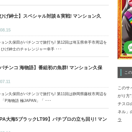
ひげ紳士】スペシャル対談＆実戦! マンション久
08.15
ション久保田がパチンコで旅打ち! 第12回は埼玉県幸手市周辺を
ひげ紳士のチャレンジャー幸手 ･･･
パチンコ 海物語】番組初の魚群! マンション久保
この
07.11
このサ
ション久保田がパチンコで旅打ち! 第11回は静岡県藤枝市周辺を
がり方
「P海物語 極JAPAN」「 ･･･
チスロ
ネル」
PA大海5ブラックLT99】パチプロの立ち回り! マン
ラ