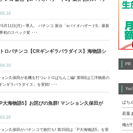
05.10
6年5月11日(月)～導入。 パチンコ 新台「eバイオハザード6」最新
業界初のスペック変 ･･･
トロパチンコ【CRギンギラパラダイス】海物語シ
PR
04.10
ション久保田が名機を打つレトロぱちんこ編! 第9回は三洋物産の
ギンギラパラダイス」を実戦! ･･･
Yo
ぱち
P大海物語5】お詫びの魚群! マンション久保田が
若葉
03.20
俺が
ョン久保田がパチンコで旅打ち! 第15回は「P大海物語5」を実