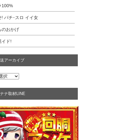
100%
! パチ･スロ イイ女
ちのおかげ
イド!
送アーカイブ
ナナ取材LINE