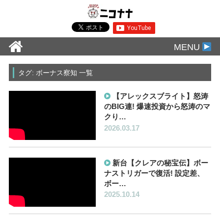
MENU
タグ: ボーナス察知 一覧
【アレックスブライト】怒涛
のBIG連! 爆速投資から怒涛のマ
クり…
2026.03.17
新台【クレアの秘宝伝】ボー
ナストリガーで復活! 設定差、
ボー…
2025.10.14