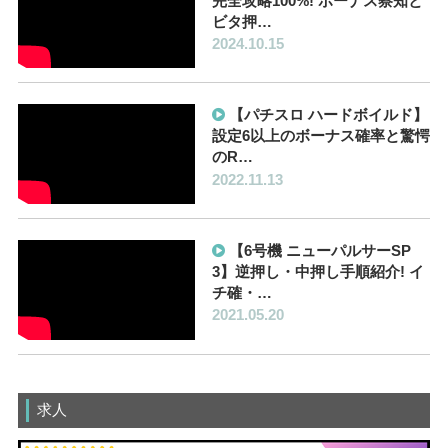
完全攻略100%! ボーナス察知と
ビタ押…
2024.10.15
【パチスロ ハードボイルド】
設定6以上のボーナス確率と驚愕
のR…
2022.11.13
【6号機 ニューパルサーSP
3】逆押し・中押し手順紹介! イ
チ確・…
2021.05.20
求人