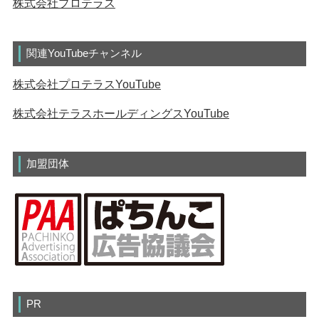
株式会社プロテラス
関連YouTubeチャンネル
株式会社プロテラスYouTube
株式会社テラスホールディングスYouTube
加盟団体
PR