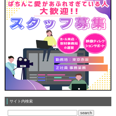
サイト内検索