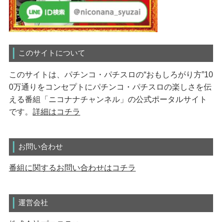
このサイトについて
このサイトは、パチンコ・パチスロの“おもしろがり方”10
0万通りをコンセプトにパチンコ・パチスロの楽しさを伝
える番組「ニコナナチャンネル」の公式ポータルサイト
です。
詳細はコチラ
お問い合わせ
番組に関するお問い合わせはコチラ
運営会社