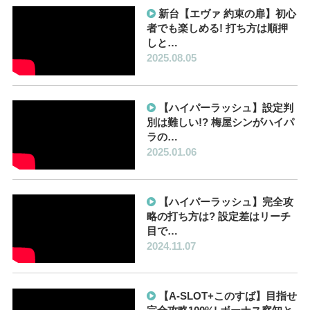
新台【エヴァ 約束の扉】初心
者でも楽しめる! 打ち方は順押
しと…
2025.08.05
【ハイパーラッシュ】設定判
別は難しい!? 梅屋シンがハイパ
ラの…
2025.01.06
【ハイパーラッシュ】完全攻
略の打ち方は? 設定差はリーチ
目で…
2024.11.07
【A-SLOT+このすば】目指せ