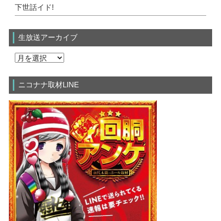
下世話イド!
生放送アーカイブ
ニコナナ取材LINE